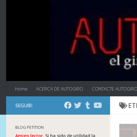
Saltar al contenido
Home
ACERCA DE AUTOGIRO
CONTACTE AUTOGIR
ET
SEGUIR:
BLOG PETITION
Amigo lector.
Si ha sido de utilidad la