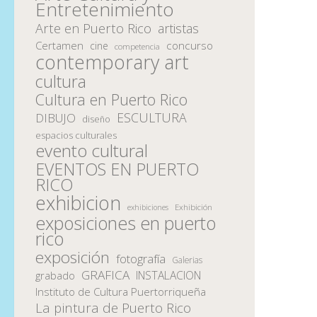
Entretenimiento
Arte en Puerto Rico
artistas
Certamen
concurso
cine
competencia
contemporary art
cultura
Cultura en Puerto Rico
ESCULTURA
DIBUJO
diseño
espacios culturales
evento cultural
EVENTOS EN PUERTO
RICO
exhibicion
Exhibición
exhibiciones
exposiciones en puerto
rico
exposición
fotografía
Galerias
GRAFICA
INSTALACION
grabado
Instituto de Cultura Puertorriqueña
La pintura de Puerto Rico