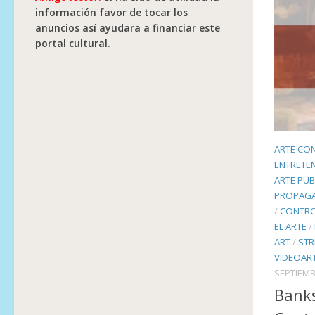
información favor de tocar los
anuncios así ayudara a financiar este
portal cultural.
ARTE CO
ENTRETE
ARTE PUB
PROPAG
/
CONTRO
EL ARTE
/
ART
/
STR
VIDEOART
SEPTIEMB
Banks