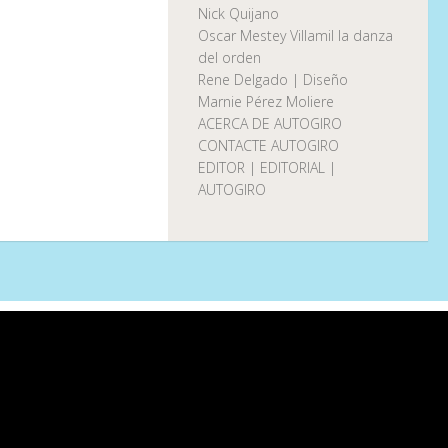
Nick Quijano
Oscar Mestey Villamil la danza
del orden
Rene Delgado | Diseño
Marnie Pérez Moliere
ACERCA DE AUTOGIRO
CONTACTE AUTOGIRO
EDITOR | EDITORIAL |
AUTOGIRO