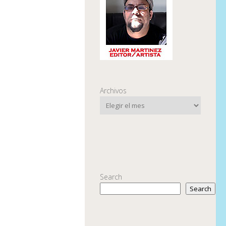
Archivos
Search
Search