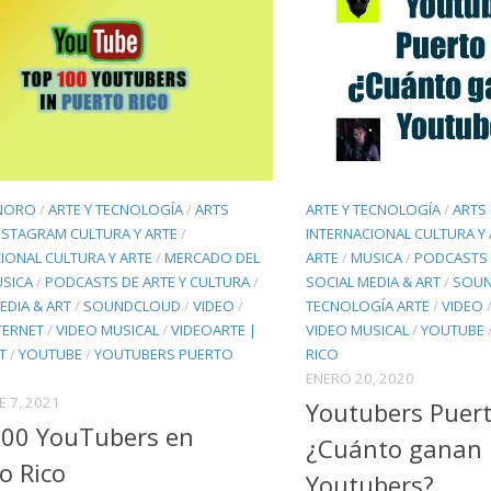
NORO
/
ARTE Y TECNOLOGÍA
/
ARTS
ARTE Y TECNOLOGÍA
/
ARTS
NSTAGRAM CULTURA Y ARTE
/
INTERNACIONAL CULTURA Y 
IONAL CULTURA Y ARTE
/
MERCADO DEL
ARTE
/
MUSICA
/
PODCASTS 
SICA
/
PODCASTS DE ARTE Y CULTURA
/
SOCIAL MEDIA & ART
/
SOU
EDIA & ART
/
SOUNDCLOUD
/
VIDEO
/
TECNOLOGÍA ARTE
/
VIDEO
TERNET
/
VIDEO MUSICAL
/
VIDEOARTE |
VIDEO MUSICAL
/
YOUTUBE
T
/
YOUTUBE
/
YOUTUBERS PUERTO
RICO
ENERO 20, 2020
E 7, 2021
Youtubers Puert
100 YouTubers en
¿Cuánto ganan 
o Rico
Youtubers?