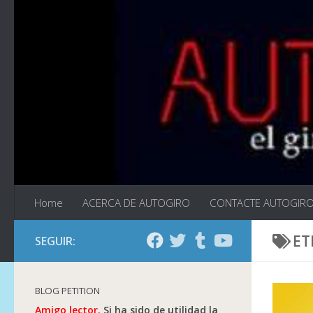
Saltar al contenido
Home
ACERCA DE AUTOGIRO
CONTACTE AUTOGIR
ET
SEGUIR:
BLOG PETITION
Amigo lector.
Si ha sido de utilidad la