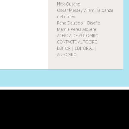
Nick Quijano
Oscar Mestey Villamil la danza
del orden
Rene Delgado | Diseño
Marnie Pérez Moliere
ACERCA DE AUTOGIRO
CONTACTE AUTOGIRO
EDITOR | EDITORIAL |
AUTOGIRO