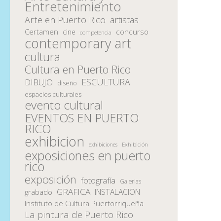
Entretenimiento
Arte en Puerto Rico
artistas
Certamen
concurso
cine
competencia
contemporary art
cultura
Cultura en Puerto Rico
ESCULTURA
DIBUJO
diseño
espacios culturales
evento cultural
EVENTOS EN PUERTO
RICO
exhibicion
Exhibición
exhibiciones
exposiciones en puerto
rico
exposición
fotografía
Galerias
GRAFICA
INSTALACION
grabado
Instituto de Cultura Puertorriqueña
La pintura de Puerto Rico