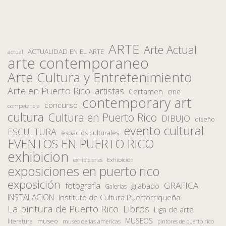
ARTE
Arte Actual
ACTUALIDAD EN EL ARTE
actual
arte contemporaneo
Arte Cultura y Entretenimiento
Arte en Puerto Rico
artistas
Certamen
cine
contemporary art
concurso
competencia
cultura
Cultura en Puerto Rico
DIBUJO
diseño
evento cultural
ESCULTURA
espacios culturales
EVENTOS EN PUERTO RICO
exhibicion
Exhibición
exhibiciones
exposiciones en puerto rico
exposición
fotografía
GRAFICA
grabado
Galerias
INSTALACION
Instituto de Cultura Puertorriqueña
La pintura de Puerto Rico
Libros
Liga de arte
MUSEOS
museo
literatura
museo de las americas
pintores de puerto rico