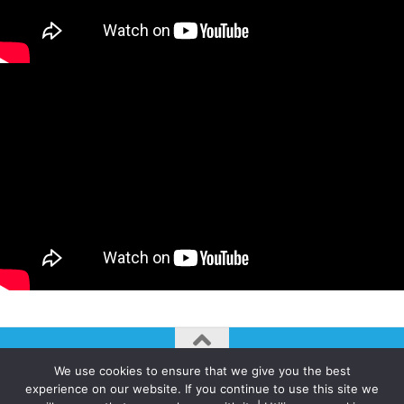
We use cookies to ensure that we give you the best
AUTOGIRO/el giro del arte actual © JAVIER MARTINEZ 2026. All
experience on our website. If you continue to use this site we
Rights Reserved.