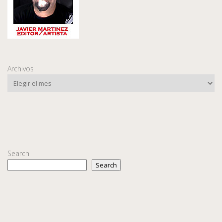
Archivos
Search
Search