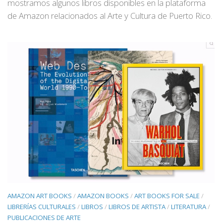
mostramos algunos libros disponibles en la plataforma
de Amazon relacionados al Arte y Cultura de Puerto Rico.
AMAZON ART BOOKS
/
AMAZON BOOKS
/
ART BOOKS FOR SALE
/
LIBRERÍAS CULTURALES
/
LIBROS
/
LIBROS DE ARTISTA
/
LITERATURA
/
PUBLICACIONES DE ARTE