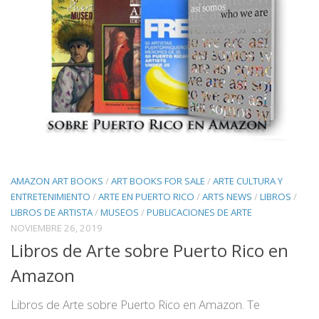
AMAZON ART BOOKS
/
ART BOOKS FOR SALE
/
ARTE CULTURA Y
ENTRETENIMIENTO
/
ARTE EN PUERTO RICO
/
ARTS NEWS
/
LIBROS
/
LIBROS DE ARTISTA
/
MUSEOS
/
PUBLICACIONES DE ARTE
NOVIEMBRE 26, 2019
Libros de Arte sobre Puerto Rico en
Amazon
Libros de Arte sobre Puerto Rico en Amazon. Te