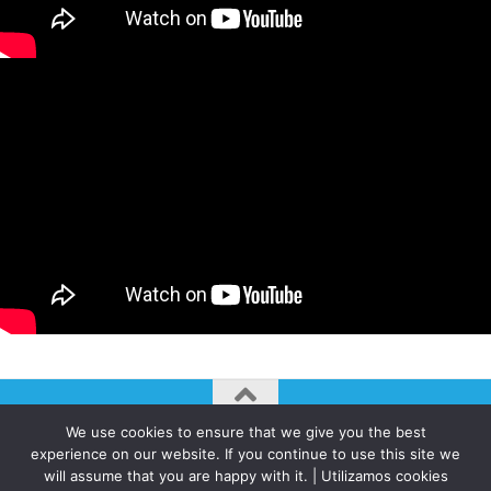
We use cookies to ensure that we give you the best
AUTOGIRO/el giro del arte actual © JAVIER MARTINEZ 2026. All
experience on our website. If you continue to use this site we
Rights Reserved.
will assume that you are happy with it. | Utilizamos cookies