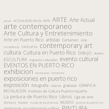
ARTE
Arte Actual
ACTUALIDAD EN EL ARTE
actual
arte contemporaneo
Arte Cultura y Entretenimiento
Arte en Puerto Rico
artistas
Certamen
cine
contemporary art
concurso
competencia
cultura
Cultura en Puerto Rico
DIBUJO
diseño
evento cultural
ESCULTURA
espacios culturales
EVENTOS EN PUERTO RICO
exhibicion
Exhibición
exhibiciones
exposiciones en puerto rico
exposición
fotografía
GRAFICA
grabado
Galerias
INSTALACION
Instituto de Cultura Puertorriqueña
La pintura de Puerto Rico
Libros
Liga de arte
MUSEOS
museo
literatura
museo de las americas
pintores de puerto rico
PINTURA
pintores puertorriqueños