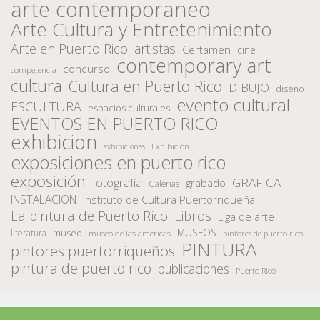
arte contemporaneo
Arte Cultura y Entretenimiento
Arte en Puerto Rico
artistas
Certamen
cine
contemporary art
concurso
competencia
cultura
Cultura en Puerto Rico
DIBUJO
diseño
evento cultural
ESCULTURA
espacios culturales
EVENTOS EN PUERTO RICO
exhibicion
Exhibición
exhibiciones
exposiciones en puerto rico
exposición
fotografía
GRAFICA
grabado
Galerias
INSTALACION
Instituto de Cultura Puertorriqueña
La pintura de Puerto Rico
Libros
Liga de arte
MUSEOS
museo
literatura
museo de las americas
pintores de puerto rico
PINTURA
pintores puertorriqueños
pintura de puerto rico
publicaciones
Puerto Rico