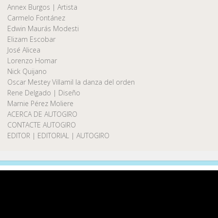
Annex Burgos | Artista
Carmelo Fontánez
Edwin Maurás Modesti
Elizam Escobar
José Alicea
Lorenzo Homar
Nick Quijano
Oscar Mestey Villamil la danza del orden
Rene Delgado | Diseño
Marnie Pérez Moliere
ACERCA DE AUTOGIRO
CONTACTE AUTOGIRO
EDITOR | EDITORIAL | AUTOGIRO