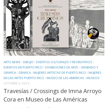
ARTS NEWS
/
DIBUJO
/
EVENTOS CULTURALES Y RECREATIVOS
/
EVENTOS EN PUERTO RICO
/
EXHIBICIONES DE ARTE
/
GRABADO Y
GRAFICA
/
GRAFICA
/
MUJERES ARTISTAS DE PUERTO RICO
/
MUJERES
EN LAS ARTES PUERTO RICO
/
MUSEO DE LAS AMERICAS
/
MUSEOS
OCTUBRE 3, 2023
Travesías / Crossings de Imna Arroyo
Cora en Museo de Las Américas