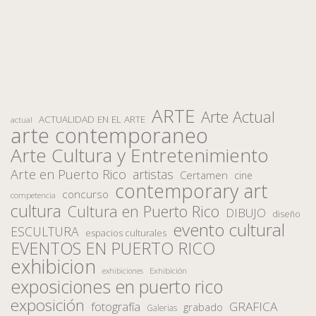
ARTE
Arte Actual
ACTUALIDAD EN EL ARTE
actual
arte contemporaneo
Arte Cultura y Entretenimiento
Arte en Puerto Rico
artistas
Certamen
cine
contemporary art
concurso
competencia
cultura
Cultura en Puerto Rico
DIBUJO
diseño
evento cultural
ESCULTURA
espacios culturales
EVENTOS EN PUERTO RICO
exhibicion
Exhibición
exhibiciones
exposiciones en puerto rico
exposición
fotografía
GRAFICA
grabado
Galerias