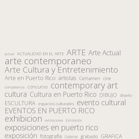
ARTE
Arte Actual
ACTUALIDAD EN EL ARTE
actual
arte contemporaneo
Arte Cultura y Entretenimiento
Arte en Puerto Rico
artistas
Certamen
cine
contemporary art
concurso
competencia
cultura
Cultura en Puerto Rico
DIBUJO
diseño
evento cultural
ESCULTURA
espacios culturales
EVENTOS EN PUERTO RICO
exhibicion
Exhibición
exhibiciones
exposiciones en puerto rico
exposición
fotografía
GRAFICA
grabado
Galerias