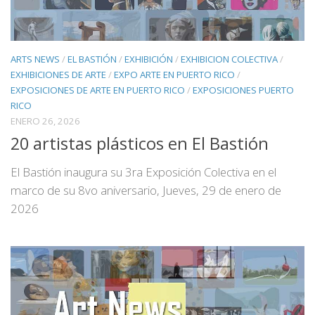
ARTS NEWS
/
EL BASTIÓN
/
EXHIBICIÓN
/
EXHIBICION COLECTIVA
/
EXHIBICIONES DE ARTE
/
EXPO ARTE EN PUERTO RICO
/
EXPOSICIONES DE ARTE EN PUERTO RICO
/
EXPOSICIONES PUERTO
RICO
ENERO 26, 2026
20 artistas plásticos en El Bastión
El Bastión inaugura su 3ra Exposición Colectiva en el
marco de su 8vo aniversario, Jueves, 29 de enero de
2026