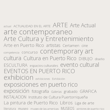
ARTE
Arte Actual
ACTUALIDAD EN EL ARTE
actual
arte contemporaneo
Arte Cultura y Entretenimiento
Arte en Puerto Rico
artistas
Certamen
cine
contemporary art
concurso
competencia
cultura
Cultura en Puerto Rico
DIBUJO
diseño
evento cultural
ESCULTURA
espacios culturales
EVENTOS EN PUERTO RICO
exhibicion
Exhibición
exhibiciones
exposiciones en puerto rico
exposición
fotografía
GRAFICA
grabado
Galerias
INSTALACION
Instituto de Cultura Puertorriqueña
La pintura de Puerto Rico
Libros
Liga de arte
MUSEOS
museo
literatura
museo de las americas
pintores de puerto rico