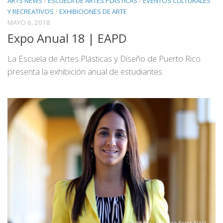
ARTS NEWS
/
ESCUELA DE ARTES PLASTICAS
/
EVENTOS CULTURALES
Y RECREATIVOS
/
EXHIBICIONES DE ARTE
MAYO 6, 2018
Expo Anual 18 | EAPD
La Escuela de Artes Plásticas y Diseño de Puerto Rico
presenta la exhibición anual de estudiantes.