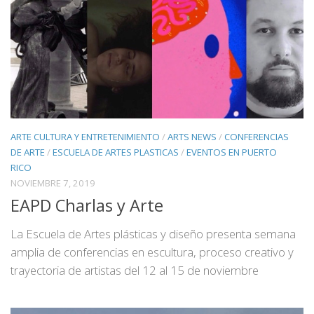
ARTE CULTURA Y ENTRETENIMIENTO
/
ARTS NEWS
/
CONFERENCIAS
DE ARTE
/
ESCUELA DE ARTES PLASTICAS
/
EVENTOS EN PUERTO
RICO
NOVIEMBRE 7, 2019
EAPD Charlas y Arte
La Escuela de Artes plásticas y diseño presenta semana
amplia de conferencias en escultura, proceso creativo y
trayectoria de artistas del 12 al 15 de noviembre