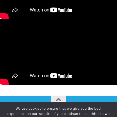
We use cookies to ensure that we give you the best
AUTOGIRO/el giro del arte actual © JAVIER MARTINEZ 2026. All
experience on our website. If you continue to use this site we