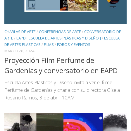
CHARLAS DE ARTE
/
CONFERENCIAS DE ARTE
/
CONVERSATORIO DE
ARTE
/
EAPD [ ESCUELA DE ARTES PLÁSTICAS Y DISEÑO ]
/
ESCUELA
DE ARTES PLASTICAS
/
FILMS
/
FOROS Y EVENTOS
MARZO 26, 2024
Proyección Film Perfume de
Gardenias y conversatorio en EAPD
Escuela Artes Plásticas y Diseño invita a ver el filme
Perfume de Gardenias y charla con su directora Gisela
Rosario Ramos, 3 de abril, 10AM