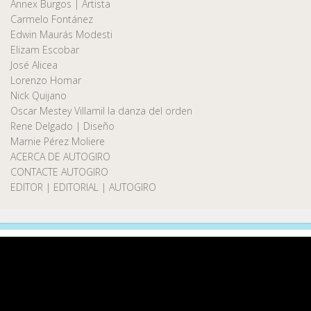
Annex Burgos | Artista
Carmelo Fontánez
Edwin Maurás Modesti
Elizam Escobar
José Alicea
Lorenzo Homar
Nick Quijano
Oscar Mestey Villamil la danza del orden
Rene Delgado | Diseño
Marnie Pérez Moliere
ACERCA DE AUTOGIRO
CONTACTE AUTOGIRO
EDITOR | EDITORIAL | AUTOGIRO