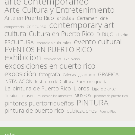
arte contemporaneo
Arte Cultura y Entretenimiento
Arte en Puerto Rico
artistas
Certamen
cine
contemporary art
concurso
competencia
cultura
Cultura en Puerto Rico
DIBUJO
diseño
evento cultural
ESCULTURA
espacios culturales
EVENTOS EN PUERTO RICO
exhibicion
Exhibición
exhibiciones
exposiciones en puerto rico
exposición
fotografía
GRAFICA
grabado
Galerias
INSTALACION
Instituto de Cultura Puertorriqueña
La pintura de Puerto Rico
Libros
Liga de arte
MUSEOS
museo
literatura
museo de las americas
pintores de puerto rico
PINTURA
pintores puertorriqueños
pintura de puerto rico
publicaciones
Puerto Rico