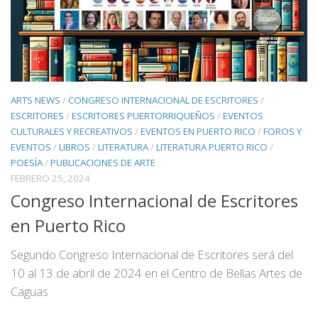
ARTS NEWS
/
CONGRESO INTERNACIONAL DE ESCRITORES
/
ESCRITORES
/
ESCRITORES PUERTORRIQUEÑOS
/
EVENTOS
CULTURALES Y RECREATIVOS
/
EVENTOS EN PUERTO RICO
/
FOROS Y
EVENTOS
/
LIBROS
/
LITERATURA
/
LITERATURA PUERTO RICO
/
POESÍA
/
PUBLICACIONES DE ARTE
FEBRERO 25, 2024
Congreso Internacional de Escritores
en Puerto Rico
Segundo Congreso Internacional de Escritores será del
10 al 13 de abril de 2024 en el Centro de Bellas Artes de
Caguas