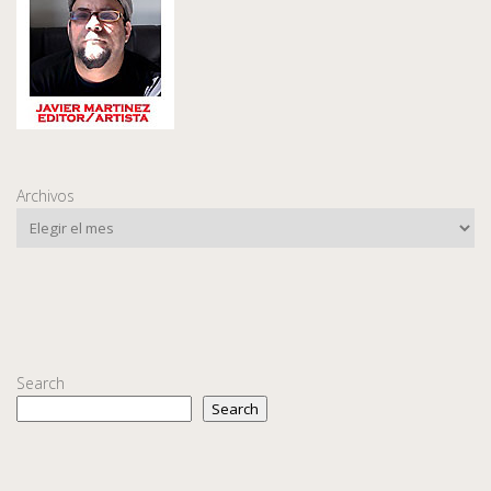
Archivos
Search
Search