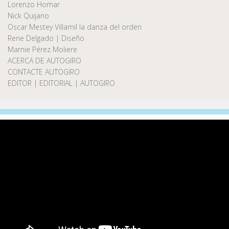
Lorenzo Homar
Nick Quijano
Oscar Mestey Villamil la danza del orden
Rene Delgado | Diseño
Marnie Pérez Moliere
ACERCA DE AUTOGIRO
CONTACTE AUTOGIRO
EDITOR | EDITORIAL | AUTOGIRO