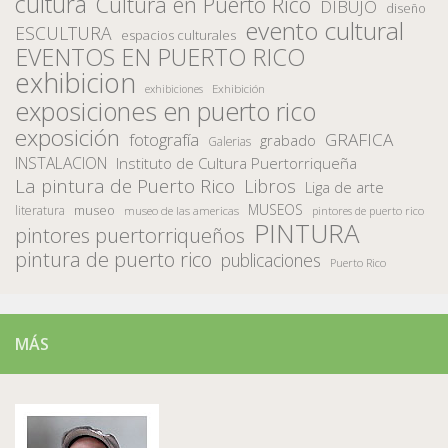
cultura
Cultura en Puerto Rico
DIBUJO
diseño
evento cultural
ESCULTURA
espacios culturales
EVENTOS EN PUERTO RICO
exhibicion
Exhibición
exhibiciones
exposiciones en puerto rico
exposición
fotografía
GRAFICA
grabado
Galerias
INSTALACION
Instituto de Cultura Puertorriqueña
La pintura de Puerto Rico
Libros
Liga de arte
MUSEOS
museo
literatura
museo de las americas
pintores de puerto rico
PINTURA
pintores puertorriqueños
pintura de puerto rico
publicaciones
Puerto Rico
MÁS