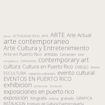
ARTE
Arte Actual
ACTUALIDAD EN EL ARTE
actual
arte contemporaneo
Arte Cultura y Entretenimiento
Arte en Puerto Rico
artistas
Certamen
cine
contemporary art
concurso
competencia
cultura
Cultura en Puerto Rico
DIBUJO
diseño
evento cultural
ESCULTURA
espacios culturales
EVENTOS EN PUERTO RICO
exhibicion
Exhibición
exhibiciones
exposiciones en puerto rico
exposición
fotografía
GRAFICA
grabado
Galerias
INSTALACION
Instituto de Cultura Puertorriqueña