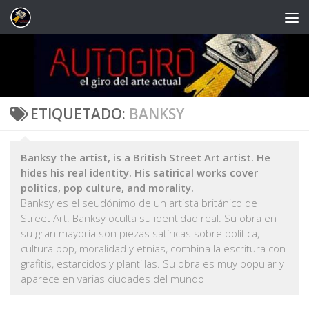
Saltar al contenido
ETIQUETADO:
BANKSY
Banksy the artist, is a British Street Art artist. He
hides his real identity. His satirical works cover
politics, pop culture, and morality.
Banksy es el seudónimo de un artista británico de
Street Art. Banksy oculta su identidad real. Su obra en
su gran mayoría son piezas satíricas sobre política,
cultura pop, moralidad y etnias, combina la escritura con
grafitis, estarcidos y plantillas. Su obra es muy popular y
aparece en varias ciudades del mundo