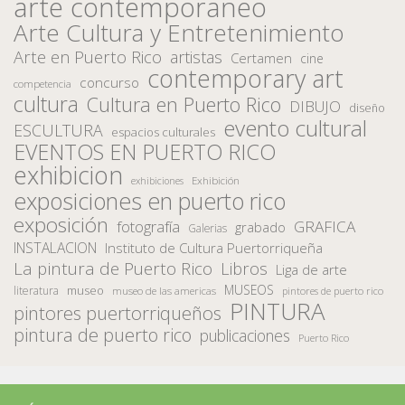
arte contemporaneo
Arte Cultura y Entretenimiento
Arte en Puerto Rico
artistas
Certamen
cine
contemporary art
concurso
competencia
cultura
Cultura en Puerto Rico
DIBUJO
diseño
evento cultural
ESCULTURA
espacios culturales
EVENTOS EN PUERTO RICO
exhibicion
Exhibición
exhibiciones
exposiciones en puerto rico
exposición
fotografía
GRAFICA
grabado
Galerias
INSTALACION
Instituto de Cultura Puertorriqueña
La pintura de Puerto Rico
Libros
Liga de arte
MUSEOS
museo
literatura
museo de las americas
pintores de puerto rico
PINTURA
pintores puertorriqueños
pintura de puerto rico
publicaciones
Puerto Rico