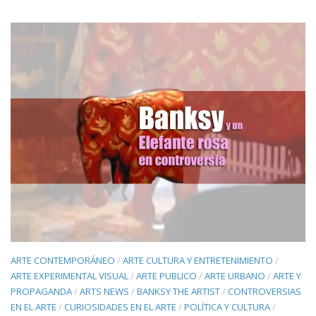
ARTE CONTEMPORÁNEO
/
ARTE CULTURA Y ENTRETENIMIENTO
/
ARTE EXPERIMENTAL VISUAL
/
ARTE PUBLICO
/
ARTE URBANO
/
ARTE Y
PROPAGANDA
/
ARTS NEWS
/
BANKSY THE ARTIST
/
CONTROVERSIAS
EN EL ARTE
/
CURIOSIDADES EN EL ARTE
/
POLÍTICA Y CULTURA
/