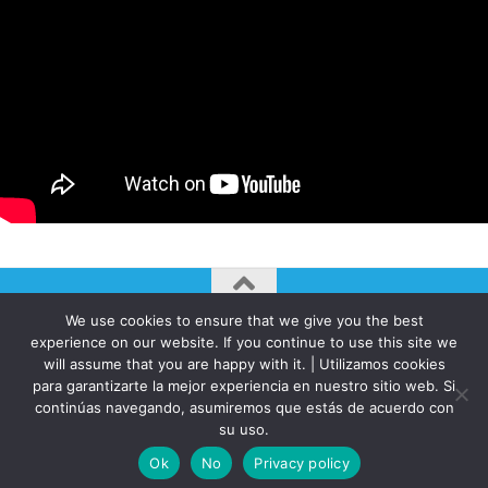
We use cookies to ensure that we give you the best
AUTOGIRO/el giro del arte actual © JAVIER MARTINEZ 2026. All
experience on our website. If you continue to use this site we
Rights Reserved.
will assume that you are happy with it. | Utilizamos cookies
para garantizarte la mejor experiencia en nuestro sitio web. Si
Funciona con
- Diseñado con el
Tema Hueman
continúas navegando, asumiremos que estás de acuerdo con
su uso.
Ok
No
Privacy policy