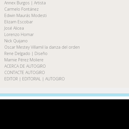
Annex Burgos | Artista
Carmelo Fontánez
Edwin Maurás Modesti
Elizam Escobar
José Alicea
Lorenzo Homar
Nick Quijano
Oscar Mestey Villamil la danza del orden
Rene Delgado | Diseño
Marnie Pérez Moliere
ACERCA DE AUTOGIRO
CONTACTE AUTOGIRO
EDITOR | EDITORIAL | AUTOGIRO