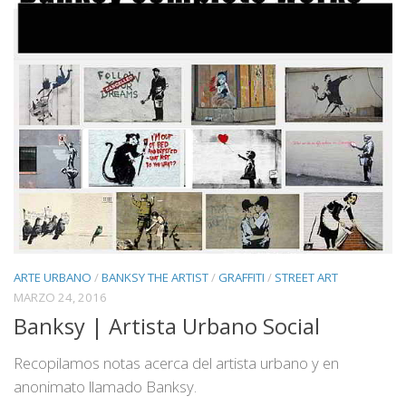
ARTE URBANO
/
BANKSY THE ARTIST
/
GRAFFITI
/
STREET ART
MARZO 24, 2016
Banksy | Artista Urbano Social
Recopilamos notas acerca del artista urbano y en
anonimato llamado Banksy.