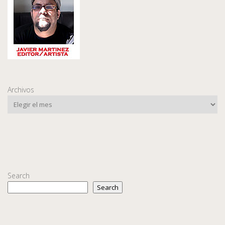
Archivos
Search
Search