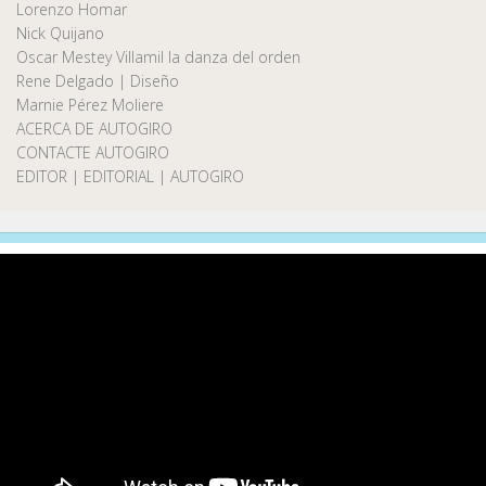
Lorenzo Homar
Nick Quijano
Oscar Mestey Villamil la danza del orden
Rene Delgado | Diseño
Marnie Pérez Moliere
ACERCA DE AUTOGIRO
CONTACTE AUTOGIRO
EDITOR | EDITORIAL | AUTOGIRO