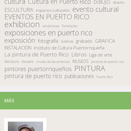
cultura
Cultura en Puerto Rico
DIBUJO
diseño
evento cultural
ESCULTURA
espacios culturales
EVENTOS EN PUERTO RICO
exhibicion
Exhibición
exhibiciones
exposiciones en puerto rico
exposición
fotografía
GRAFICA
grabado
Galerias
INSTALACION
Instituto de Cultura Puertorriqueña
La pintura de Puerto Rico
Libros
Liga de arte
MUSEOS
museo
literatura
museo de las americas
pintores de puerto rico
PINTURA
pintores puertorriqueños
pintura de puerto rico
publicaciones
Puerto Rico
MÁS