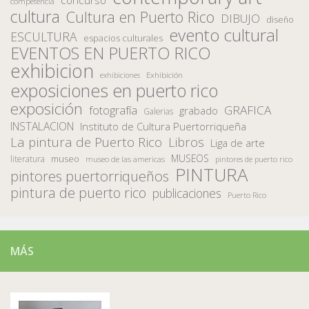
concurso
competencia
cultura
Cultura en Puerto Rico
DIBUJO
diseño
evento cultural
ESCULTURA
espacios culturales
EVENTOS EN PUERTO RICO
exhibicion
Exhibición
exhibiciones
exposiciones en puerto rico
exposición
fotografía
GRAFICA
grabado
Galerias
INSTALACION
Instituto de Cultura Puertorriqueña
La pintura de Puerto Rico
Libros
Liga de arte
MUSEOS
museo
literatura
museo de las americas
pintores de puerto rico
PINTURA
pintores puertorriqueños
pintura de puerto rico
publicaciones
Puerto Rico
MÁS