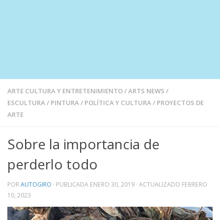
ARTE CULTURA Y ENTRETENIMIENTO
/
ARTS NEWS
/
ESCULTURA
/
PINTURA
/
POLÍTICA Y CULTURA
/
PROYECTOS DE
ARTE
Sobre la importancia de
perderlo todo
POR
AUTOGIRO
· PUBLICADA
ENERO 30, 2019
· ACTUALIZADO
FEBRERO
10, 2023