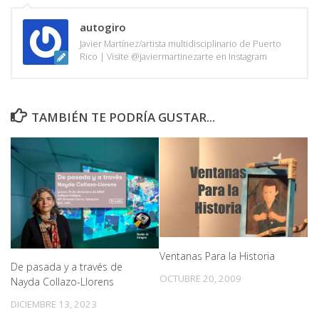
autogiro
Javier Martínez/artista multidisciplinario de Puerto
Rico | Visite @javiermartinezarte en Instagram
TAMBIÉN TE PODRÍA GUSTAR...
Ventanas Para la Historia
De pasada y a través de
OCTUBRE 20, 2009
Nayda Collazo-Llorens
DICIEMBRE 13, 2023