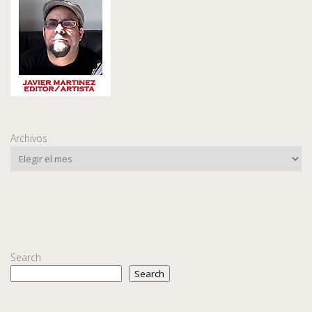
Archivos
Search
Search