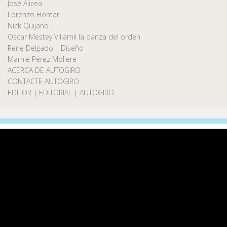
José Alicea
Lorenzo Homar
Nick Quijano
Oscar Mestey Villamil la danza del orden
Rene Delgado | Diseño
Marnie Pérez Moliere
ACERCA DE AUTOGIRO
CONTACTE AUTOGIRO
EDITOR | EDITORIAL | AUTOGIRO