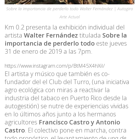
Sobre la importancia de perderlo todo Walter Fernández | Autogiro
Arte Actual
Km 0.2 presenta la exhibición individual del
artista
Walter Fernández
titulada
Sobre la
importancia de perderlo todo
este jueves
31 de enero de 2019 a las 7pm.
https://www.instagram.com/p/BtM45X4hXiI/
El artista y músico que también es co-
fundador del el Club del Turro, (una iniciativa
agro ecológica con miras a reactivar la
industria del tabaco en Puerto Rico desde la
autogestión) se nutre de experiencias vividas
en lo últimos años junto a los hermanos
agricultores
Francisco Castro y Antonio
Castro
. El colectivo pone en marcha, contra
todo pronóstico, el levantamiento de
una de