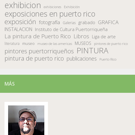
exhibicion
Exhibición
exhibiciones
exposiciones en puerto rico
exposición
fotografía
GRAFICA
grabado
Galerias
INSTALACION
Instituto de Cultura Puertorriqueña
La pintura de Puerto Rico
Libros
Liga de arte
MUSEOS
museo
literatura
museo de las americas
pintores de puerto rico
PINTURA
pintores puertorriqueños
pintura de puerto rico
publicaciones
Puerto Rico
MÁS