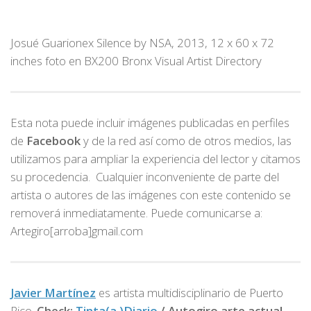
Josué Guarionex Silence by NSA, 2013, 12 x 60 x 72
inches foto en BX200 Bronx Visual Artist Directory
Esta nota puede incluir imágenes publicadas en perfiles
de
Facebook
y de la red así como de otros medios, las
utilizamos para ampliar la experiencia del lector y citamos
su procedencia. Cualquier inconveniente de parte del
artista o autores de las imágenes con este contenido se
removerá inmediatamente. Puede comunicarse a:
Artegiro[arroba]gmail.com
Javier Martínez
es artista multidisciplinario de
Puerto
Rico.
Check:
Tinta(a )Diario
/
Autogiro arte actual