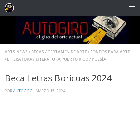
Saltar al contenido
ARTS NEWS
/
BECAS
/
CERTAMEN DE ARTE
/
FONDOS PARA ARTE
/
LITERATURA
/
LITERATURA PUERTO RICO
/
POESÍA
Beca Letras Boricuas 2024
POR
AUTOGIRO
·
MARZO 15, 2024