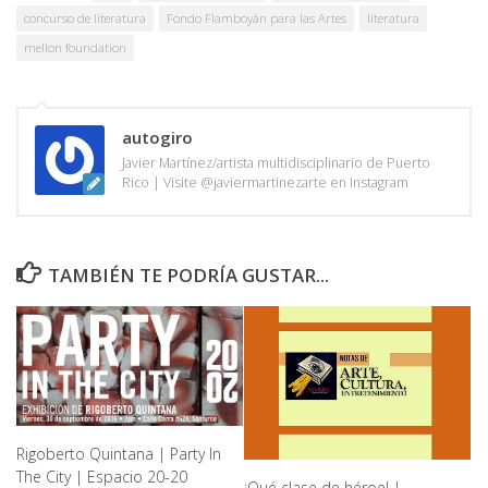
concurso de literatura
Fondo Flamboyán para las Artes
literatura
mellon foundation
autogiro
Javier Martínez/artista multidisciplinario de Puerto
Rico | Visite @javiermartinezarte en Instagram
TAMBIÉN TE PODRÍA GUSTAR...
Rigoberto Quintana | Party In
The City | Espacio 20-20
¡Qué clase de héroe! |