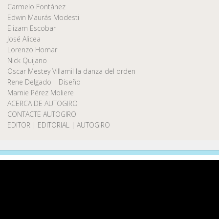
Carmelo Fontánez
Edwin Maurás Modesti
Elizam Escobar
José Alicea
Lorenzo Homar
Nick Quijano
Oscar Mestey Villamil la danza del orden
Rene Delgado | Diseño
Marnie Pérez Moliere
ACERCA DE AUTOGIRO
CONTACTE AUTOGIRO
EDITOR | EDITORIAL | AUTOGIRO