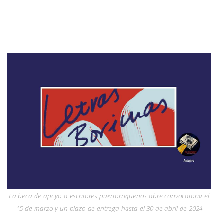
La beca de apoyo a escritores puertorriqueños abre convocatoria el
15 de marzo y un plazo de entrega hasta el 30 de abril de 2024