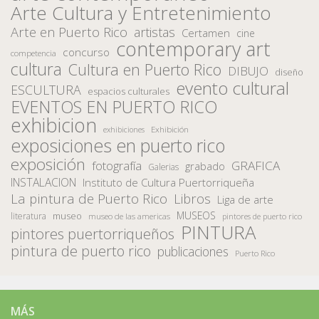
Arte Cultura y Entretenimiento
Arte en Puerto Rico
artistas
Certamen
cine
contemporary art
concurso
competencia
cultura
Cultura en Puerto Rico
DIBUJO
diseño
evento cultural
ESCULTURA
espacios culturales
EVENTOS EN PUERTO RICO
exhibicion
Exhibición
exhibiciones
exposiciones en puerto rico
exposición
fotografía
GRAFICA
grabado
Galerias
INSTALACION
Instituto de Cultura Puertorriqueña
La pintura de Puerto Rico
Libros
Liga de arte
MUSEOS
museo
literatura
museo de las americas
pintores de puerto rico
PINTURA
pintores puertorriqueños
pintura de puerto rico
publicaciones
Puerto Rico
MÁS