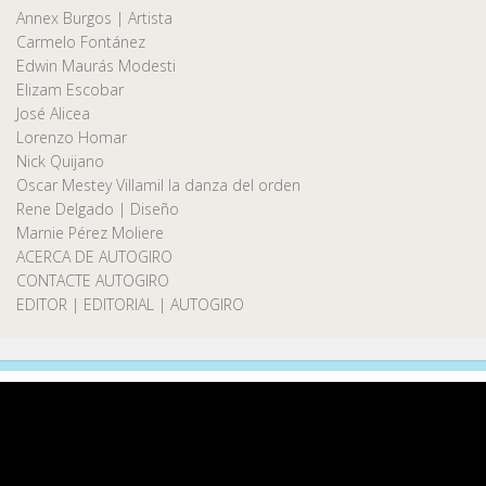
Annex Burgos | Artista
Carmelo Fontánez
Edwin Maurás Modesti
Elizam Escobar
José Alicea
Lorenzo Homar
Nick Quijano
Oscar Mestey Villamil la danza del orden
Rene Delgado | Diseño
Marnie Pérez Moliere
ACERCA DE AUTOGIRO
CONTACTE AUTOGIRO
EDITOR | EDITORIAL | AUTOGIRO