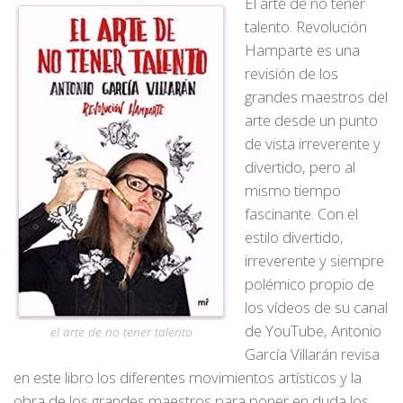
El arte de no tener
talento. Revolución
Hamparte es una
revisión de los
grandes maestros del
arte desde un punto
de vista irreverente y
divertido, pero al
mismo tiempo
fascinante. Con el
estilo divertido,
irreverente y siempre
polémico propio de
los vídeos de su canal
de YouTube, Antonio
el arte de no tener talento
García Villarán revisa
en este libro los diferentes movimientos artísticos y la
obra de los grandes maestros para poner en duda los