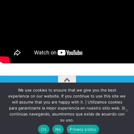
We use cookies to ensure that we give you the best
AUTOGIRO/el giro del arte actual © JAVIER MARTINEZ 2026. All
experience on our website. If you continue to use this site we
Rights Reserved.
will assume that you are happy with it. | Utilizamos cookies
para garantizarte la mejor experiencia en nuestro sitio web. Si
Funciona con
- Diseñado con el
Tema Hueman
continúas navegando, asumiremos que estás de acuerdo con
su uso.
Ok
No
Privacy policy