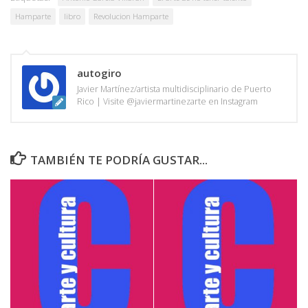
Hamparte
libro
Revolucion Hamparte
autogiro
Javier Martínez/artista multidisciplinario de Puerto
Rico | Visite @javiermartinezarte en Instagram
TAMBIÉN TE PODRÍA GUSTAR...