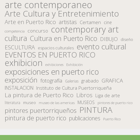
arte contemporaneo
Arte Cultura y Entretenimiento
Arte en Puerto Rico
artistas
Certamen
cine
contemporary art
concurso
competencia
cultura
Cultura en Puerto Rico
DIBUJO
diseño
evento cultural
ESCULTURA
espacios culturales
EVENTOS EN PUERTO RICO
exhibicion
Exhibición
exhibiciones
exposiciones en puerto rico
exposición
fotografía
GRAFICA
grabado
Galerias
INSTALACION
Instituto de Cultura Puertorriqueña
La pintura de Puerto Rico
Libros
Liga de arte
MUSEOS
museo
literatura
museo de las americas
pintores de puerto rico
PINTURA
pintores puertorriqueños
pintura de puerto rico
publicaciones
Puerto Rico