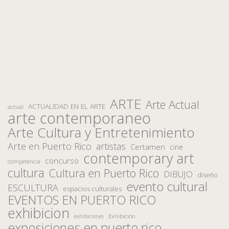
ARTE
Arte Actual
ACTUALIDAD EN EL ARTE
actual
arte contemporaneo
Arte Cultura y Entretenimiento
Arte en Puerto Rico
artistas
Certamen
cine
contemporary art
concurso
competencia
cultura
Cultura en Puerto Rico
DIBUJO
diseño
evento cultural
ESCULTURA
espacios culturales
EVENTOS EN PUERTO RICO
exhibicion
Exhibición
exhibiciones
exposiciones en puerto rico