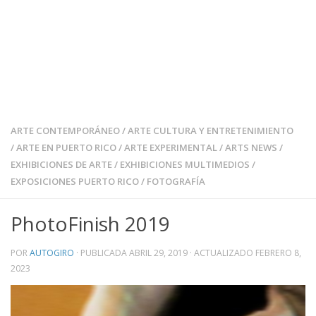
ARTE CONTEMPORÁNEO
/
ARTE CULTURA Y ENTRETENIMIENTO
/
ARTE EN PUERTO RICO
/
ARTE EXPERIMENTAL
/
ARTS NEWS
/
EXHIBICIONES DE ARTE
/
EXHIBICIONES MULTIMEDIOS
/
EXPOSICIONES PUERTO RICO
/
FOTOGRAFÍA
PhotoFinish 2019
POR
AUTOGIRO
· PUBLICADA
ABRIL 29, 2019
· ACTUALIZADO
FEBRERO 8,
2023