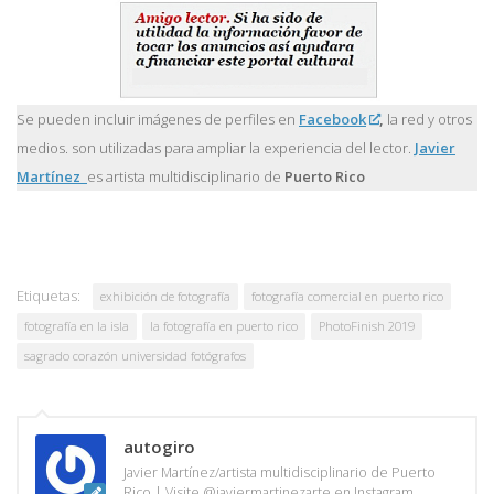
Se pueden incluir imágenes de perfiles en
Facebook
,
la red y otros
medios. son utilizadas para ampliar la experiencia del lector.
Javier
Martínez
es artista multidisciplinario de
Puerto Rico
Etiquetas:
exhibición de fotografía
fotografía comercial en puerto rico
fotografía en la isla
la fotografía en puerto rico
PhotoFinish 2019
sagrado corazón universidad fotógrafos
autogiro
Javier Martínez/artista multidisciplinario de Puerto
Rico | Visite @javiermartinezarte en Instagram