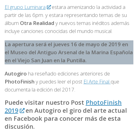
El grupo Luminara
estara amenizando la actividad a
partir de las 6pm. y estara representando temas de su
álbum
Otra Realidad
y nuevos temas inéditos además
incluye canciones conocidas del mundo musical.
La apertura será el jueves 16 de mayo de 2019 en
el Museo del Antiguo Arsenal de la Marina Española
en el Viejo San Juan en la Puntilla.
Autogiro
ha reseñado ediciones anteriores de
PhotoFinish
y puedes leer el post
El Arte Final
que
documenta la edición del 2017.
Puede visitar nuestro Post
PhotoFinish
2019
en Autogiro el giro del arte actual
en Facebook para conocer más de esta
discusión.