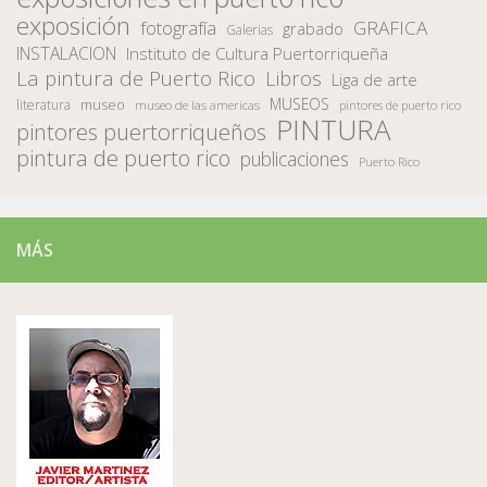
exposición
fotografía
GRAFICA
grabado
Galerias
INSTALACION
Instituto de Cultura Puertorriqueña
La pintura de Puerto Rico
Libros
Liga de arte
MUSEOS
museo
literatura
museo de las americas
pintores de puerto rico
PINTURA
pintores puertorriqueños
pintura de puerto rico
publicaciones
Puerto Rico
MÁS