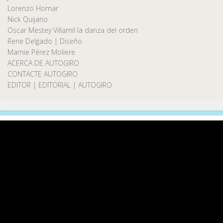
Lorenzo Homar
Nick Quijano
Oscar Mestey Villamil la danza del orden
Rene Delgado | Diseño
Marnie Pérez Moliere
ACERCA DE AUTOGIRO
CONTACTE AUTOGIRO
EDITOR | EDITORIAL | AUTOGIRO