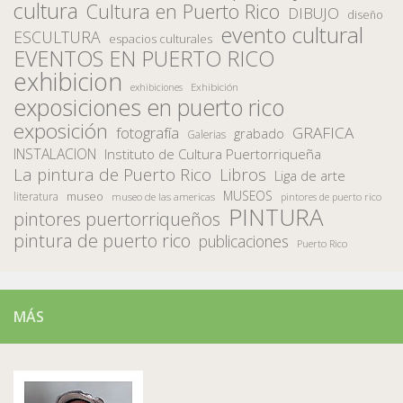
cultura
Cultura en Puerto Rico
DIBUJO
diseño
evento cultural
ESCULTURA
espacios culturales
EVENTOS EN PUERTO RICO
exhibicion
Exhibición
exhibiciones
exposiciones en puerto rico
exposición
fotografía
GRAFICA
grabado
Galerias
INSTALACION
Instituto de Cultura Puertorriqueña
La pintura de Puerto Rico
Libros
Liga de arte
MUSEOS
museo
literatura
museo de las americas
pintores de puerto rico
PINTURA
pintores puertorriqueños
pintura de puerto rico
publicaciones
Puerto Rico
MÁS