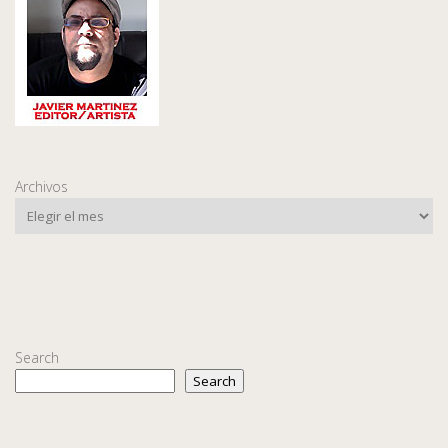
Archivos
Search
Search