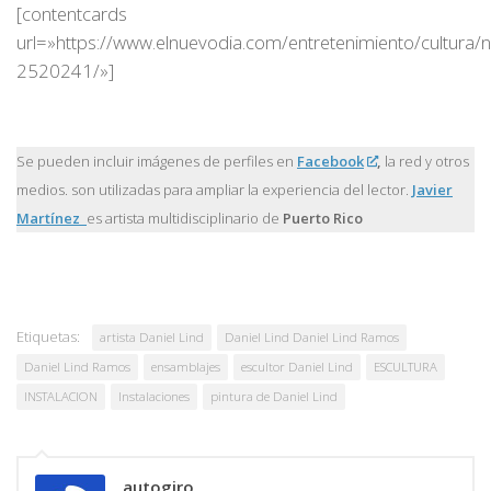
[contentcards
url=»https://www.elnuevodia.com/entretenimiento/cultura/n
2520241/»]
Se pueden incluir imágenes de perfiles en
Facebook
,
la red y otros
medios. son utilizadas para ampliar la experiencia del lector.
Javier
Martínez
es artista multidisciplinario de
Puerto Rico
Etiquetas:
artista Daniel Lind
Daniel Lind Daniel Lind Ramos
Daniel Lind Ramos
ensamblajes
escultor Daniel Lind
ESCULTURA
INSTALACION
Instalaciones
pintura de Daniel Lind
autogiro