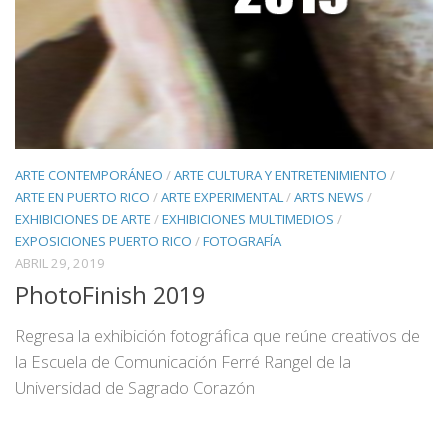
ARTE CONTEMPORÁNEO
/
ARTE CULTURA Y ENTRETENIMIENTO
/
ARTE EN PUERTO RICO
/
ARTE EXPERIMENTAL
/
ARTS NEWS
/
EXHIBICIONES DE ARTE
/
EXHIBICIONES MULTIMEDIOS
/
EXPOSICIONES PUERTO RICO
/
FOTOGRAFÍA
ABRIL 29, 2019
PhotoFinish 2019
Regresa la exhibición fotográfica que reúne creativos de
la Escuela de Comunicación Ferré Rangel de la
Universidad de Sagrado Corazón