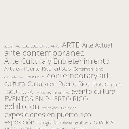
ARTE
Arte Actual
ACTUALIDAD EN EL ARTE
actual
arte contemporaneo
Arte Cultura y Entretenimiento
Arte en Puerto Rico
artistas
Certamen
cine
contemporary art
concurso
competencia
cultura
Cultura en Puerto Rico
DIBUJO
diseño
evento cultural
ESCULTURA
espacios culturales
EVENTOS EN PUERTO RICO
exhibicion
Exhibición
exhibiciones
exposiciones en puerto rico
exposición
fotografía
GRAFICA
grabado
Galerias