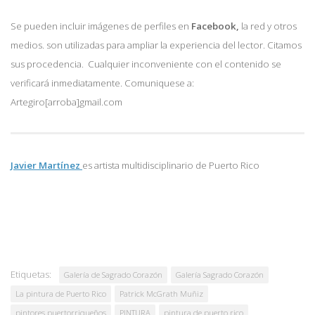
Se pueden incluir imágenes de perfiles en
Facebook,
la red y otros
medios. son utilizadas para ampliar la experiencia del lector. Citamos
sus procedencia. Cualquier inconveniente con el contenido se
verificará inmediatamente. Comuniquese a:
Artegiro[arroba]gmail.com
Javier Martínez
es artista multidisciplinario de
Puerto Rico
Etiquetas:
Galería de Sagrado Corazón
Galería Sagrado Corazón
La pintura de Puerto Rico
Patrick McGrath Muñiz
pintores puertorriqueños
PINTURA
pintura de puerto rico