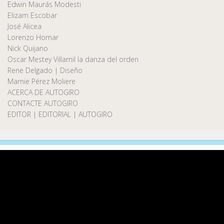
Edwin Maurás Modesti
Elizam Escobar
José Alicea
Lorenzo Homar
Nick Quijano
Oscar Mestey Villamil la danza del orden
Rene Delgado | Diseño
Marnie Pérez Moliere
ACERCA DE AUTOGIRO
CONTACTE AUTOGIRO
EDITOR | EDITORIAL | AUTOGIRO