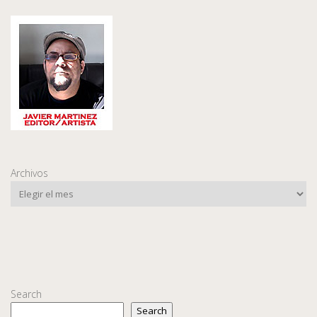
Archivos
Search
Search