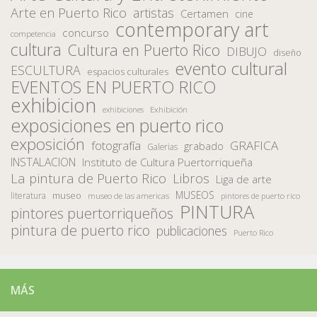
Arte en Puerto Rico
artistas
Certamen
cine
contemporary art
concurso
competencia
cultura
Cultura en Puerto Rico
DIBUJO
diseño
evento cultural
ESCULTURA
espacios culturales
EVENTOS EN PUERTO RICO
exhibicion
Exhibición
exhibiciones
exposiciones en puerto rico
exposición
fotografía
GRAFICA
grabado
Galerias
INSTALACION
Instituto de Cultura Puertorriqueña
La pintura de Puerto Rico
Libros
Liga de arte
MUSEOS
museo
literatura
museo de las americas
pintores de puerto rico
PINTURA
pintores puertorriqueños
pintura de puerto rico
publicaciones
Puerto Rico
MÁS