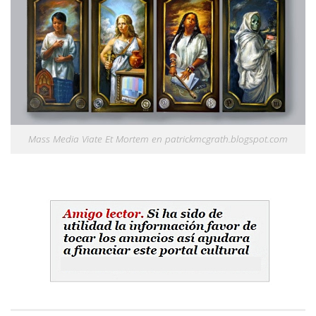
Mass Media Viate Et Mortem en patrickmcgrath.blogspot.com