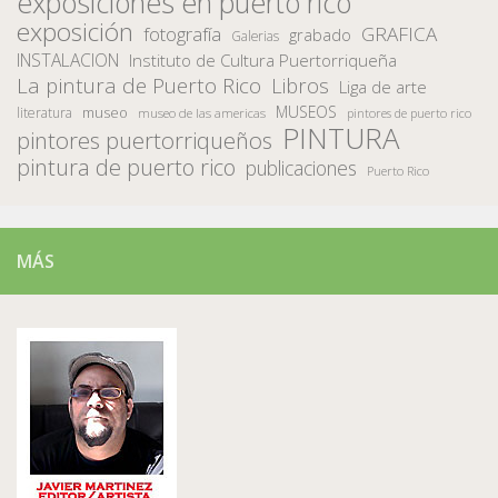
exposiciones en puerto rico
exposición
fotografía
GRAFICA
grabado
Galerias
INSTALACION
Instituto de Cultura Puertorriqueña
La pintura de Puerto Rico
Libros
Liga de arte
MUSEOS
museo
literatura
museo de las americas
pintores de puerto rico
PINTURA
pintores puertorriqueños
pintura de puerto rico
publicaciones
Puerto Rico
MÁS