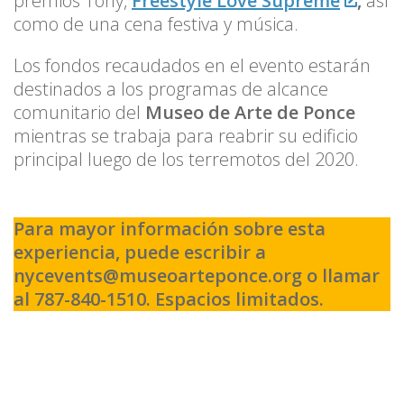
premios Tony,
Freestyle Love Supreme
,
así
como de una cena festiva y música.
Los fondos recaudados en el evento estarán
destinados a los programas de alcance
comunitario del
Museo de Arte de Ponce
mientras se trabaja para reabrir su edificio
principal luego de los terremotos del 2020.
Para mayor información sobre esta
experiencia, puede escribir a
nycevents@museoarteponce.org o llamar
al 787-840-1510. Espacios limitados.