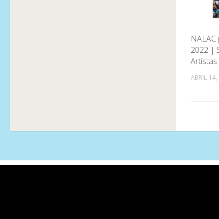
NALAC p
2022 | 
Artistas
ABRIL 14,