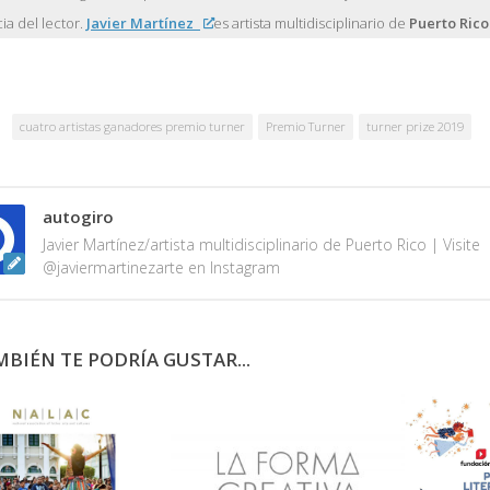
ia del lector.
Javier Martínez
es artista multidisciplinario de
Puerto Rico
cuatro artistas ganadores premio turner
Premio Turner
turner prize 2019
autogiro
Javier Martínez/artista multidisciplinario de Puerto Rico | Visite
@javiermartinezarte en Instagram
BIÉN TE PODRÍA GUSTAR...