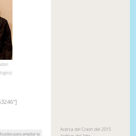
mdan
togiro)
53246″]
Acerca del Crash del 2015
lizadas para ampliar la
Archivo del Arte