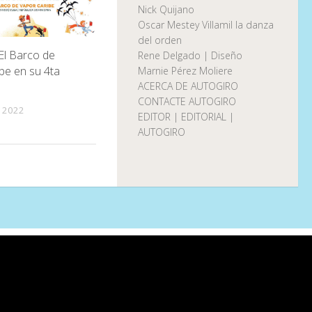
Nick Quijano
Oscar Mestey Villamil la danza
del orden
El Barco de
Rene Delgado | Diseño
be en su 4ta
Marnie Pérez Moliere
ACERCA DE AUTOGIRO
CONTACTE AUTOGIRO
 2022
EDITOR | EDITORIAL |
AUTOGIRO