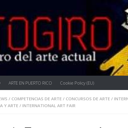
O
ARTE EN PUERTO RICO
Cookie Policy (EU)
EWS
/
COMPETENCIAS DE ARTE
/
CONCURSOS DE ARTE
/
INTER
A Y ARTE
/
INTERNATIONAL ART FAIR