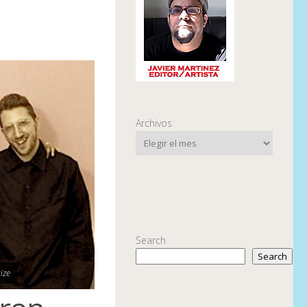
9
Archivos
Search
Search
ize