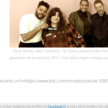
Oscar Murillo, Helen Cammock , Tai Shani y Lawrence Abu Ha
ganadores del turner prize 2019 | Foto Getty images (retoque au
ntcards url=»https://www.bbc.com/mundo/noticias-506
 incluir imágenes de perfiles en
Facebook
,
la red y otros medios. son uti