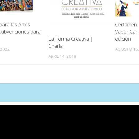
Certamen 
ara las Artes
Vapor Cari
Subvenciones para
La Forma Creativa |
edición
Charla
AGOSTO 15,
 2022
ABRIL 14, 2019