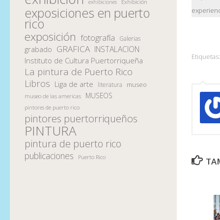
Exhibición
exhibiciones
exposiciones en puerto
experienc
rico
exposición
fotografía
Galerias
GRAFICA
INSTALACION
grabado
Etiquetas:
Instituto de Cultura Puertorriqueña
La pintura de Puerto Rico
Libros
Liga de arte
museo
literatura
MUSEOS
museo de las americas
pintores de puerto rico
pintores puertorriqueños
PINTURA
pintura de puerto rico
publicaciones
Puerto Rico
TAM