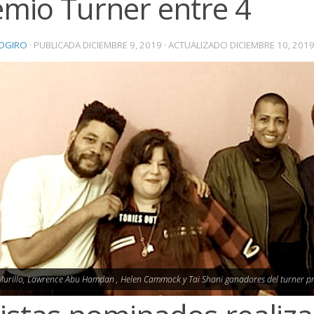
emio Turner entre 4
OGIRO
· PUBLICADA
DICIEMBRE 9, 2019
· ACTUALIZADO
DICIEMBRE 10, 201
urillo, Lawrence Abu Hamdan , Helen Cammock y Tai Shani ganadores del turner pr