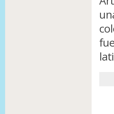
Ar
un
col
fu
lat