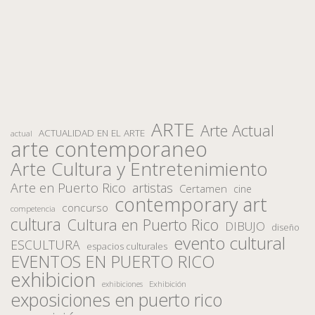
ARTE
Arte Actual
ACTUALIDAD EN EL ARTE
actual
arte contemporaneo
Arte Cultura y Entretenimiento
Arte en Puerto Rico
artistas
Certamen
cine
contemporary art
concurso
competencia
cultura
Cultura en Puerto Rico
DIBUJO
diseño
evento cultural
ESCULTURA
espacios culturales
EVENTOS EN PUERTO RICO
exhibicion
Exhibición
exhibiciones
exposiciones en puerto rico