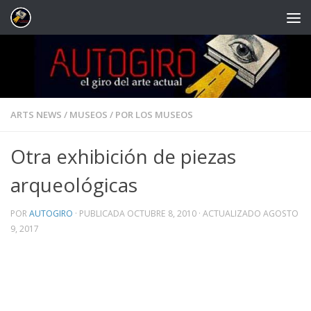
Saltar al contenido
ARTS NEWS
/
MUSEOS
/
POR LOS MUSEOS
Otra exhibición de piezas
arqueológicas
POR
AUTOGIRO
· PUBLICADA
OCTUBRE 8, 2010
· ACTUALIZADO
AGOSTO
9, 2017