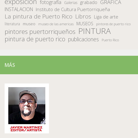
exposición
fotografía
GRAFICA
grabado
Galerias
INSTALACION
Instituto de Cultura Puertorriqueña
La pintura de Puerto Rico
Libros
Liga de arte
MUSEOS
museo
literatura
museo de las americas
pintores de puerto rico
PINTURA
pintores puertorriqueños
pintura de puerto rico
publicaciones
Puerto Rico
MÁS