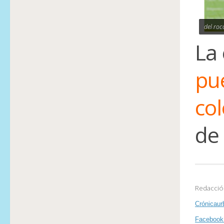
del roc
La
pu
col
de 
Redacció
Crónicaur
Facebook