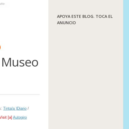
APOYA ESTE BLOG. TOCA EL
ANUNCIO
ó
l Museo
s:
Tinta(a )Diario
/
Visit [a]
Autogiro