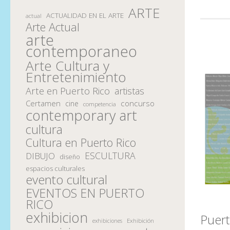
ARTE
ACTUALIDAD EN EL ARTE
actual
Arte Actual
arte
contemporaneo
Arte Cultura y
Entretenimiento
Arte en Puerto Rico
artistas
Certamen
concurso
cine
competencia
contemporary art
cultura
Cultura en Puerto Rico
ESCULTURA
DIBUJO
diseño
espacios culturales
evento cultural
EVENTOS EN PUERTO
RICO
exhibicion
Puert
Exhibición
exhibiciones