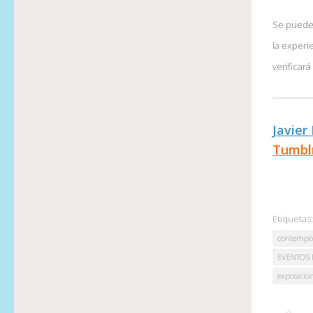
Se pueden
la experi
verificar
Javier
Tumbl
Etiquetas:
contempor
EVENTOS 
exposicion