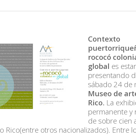
Contexto
puertorriqueñ
rococó colonia
global
es esta
presentando d
sábado 24 de 
Museo de art
Rico.
La exhibi
permanente y 
de sobre cien a
o Rico(entre otros nacionalizados). Entre lo