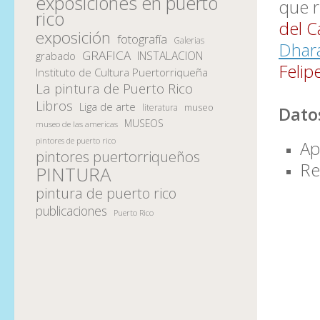
exposiciones en puerto
que r
rico
del C
exposición
fotografía
Galerias
Dhara
GRAFICA
INSTALACION
grabado
Felip
Instituto de Cultura Puertorriqueña
La pintura de Puerto Rico
Libros
Liga de arte
museo
literatura
Dato
MUSEOS
museo de las americas
pintores de puerto rico
Ap
pintores puertorriqueños
Re
PINTURA
pintura de puerto rico
publicaciones
Puerto Rico