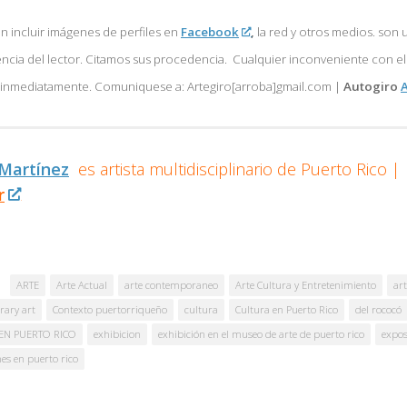
 incluir imágenes de perfiles en
Facebook
,
la red y otros medios. son u
encia del lector. Citamos sus procedencia. Cualquier inconveniente con e
á inmediatamente. Comuniquese a: Artegiro[arroba]gmail.com |
Autogiro
A
 Martínez
es artista multidisciplinario de
Puerto Rico |
r
ARTE
Arte Actual
arte contemporaneo
Arte Cultura y Entretenimiento
art
ary art
Contexto puertorriqueño
cultura
Cultura en Puerto Rico
del rococó
EN PUERTO RICO
exhibicion
exhibición en el museo de arte de puerto rico
expos
es en puerto rico