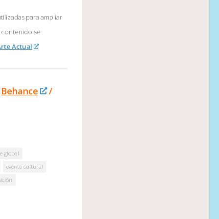
tilizadas para ampliar
l contenido se
rte Actual
Behance
/
e global
evento cultural
ición