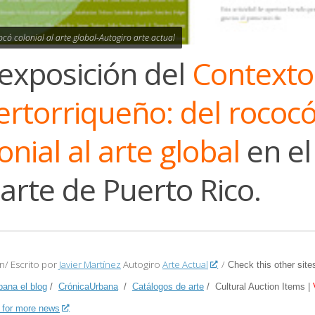
ocó colonial al arte global-Autogiro arte actual
 exposición del
Contexto
ertorriqueño: del rococ
onial al arte global
en e
arte de Puerto Rico.
n/ Escrito por
Javier Martínez
Autogiro
Arte Actual
/
Check this other site
bana el blog
/
CrónicaUrbana
/
Catálogos de arte
/ Cultural Auction Items |
 for more news