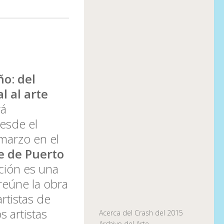
o: del
l al arte
rá
esde el
marzo en el
e de Puerto
ción es una
reúne la obra
rtistas de
s artistas
Acerca del Crash del 2015
Archivo del Arte