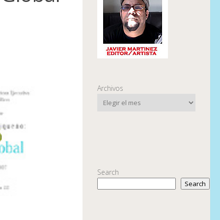
Archivos
Search
Search