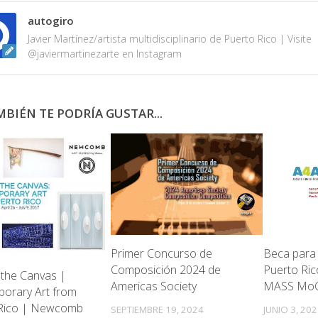
autogiro
Javier Martínez/artista multidisciplinario de Puerto Rico | Visite
@javiermartinezarte en Instagram
BIÉN TE PODRÍA GUSTAR...
Beca para 
Primer Concurso de
Puerto Ric
Composición 2024 de
the Canvas |
MASS Mo
Americas Society
orary Art from
 Rico | Newcomb
JUNIO 3, 20
SEPTIEMBRE 19, 2024