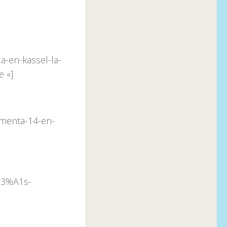
a-en-kassel-la-
 «]
umenta-14-en-
C3%A1s-