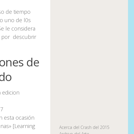
so de tiempo
mo uno de l0s
Se le considera
za por descubrir
iones de
ndo
 edicion
17
n esta ocasión
nas» [
Learning
Acerca del Crash del 2015
Archivo del Arte