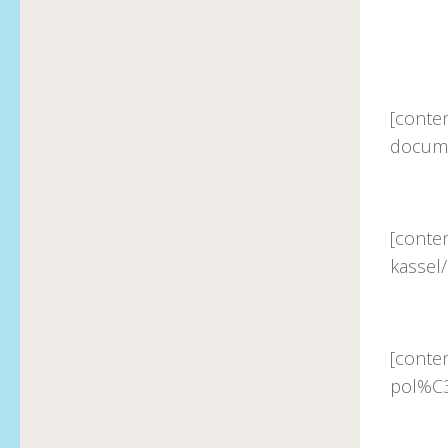
[conte
docume
[conte
kassel
[conte
pol%C3