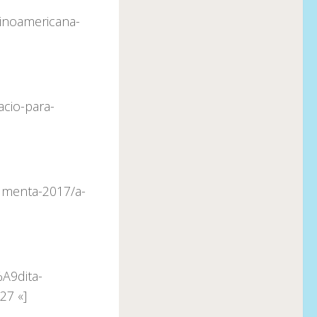
tinoamericana-
cio-para-
umenta-2017/a-
A9dita-
27 «]