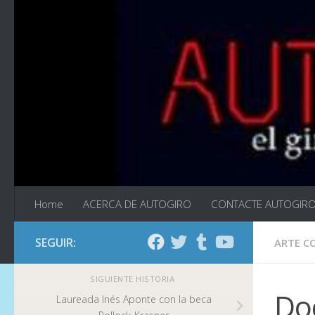
Saltar al contenido
Home
ACERCA DE AUTOGIRO
CONTACTE AUTOGIR
SEGUIR:
ARTE 
SIGUIENTE HISTORIA
Do
Laureada Inés Aponte con la beca