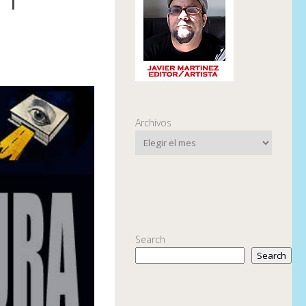
Archivos
Search
Search