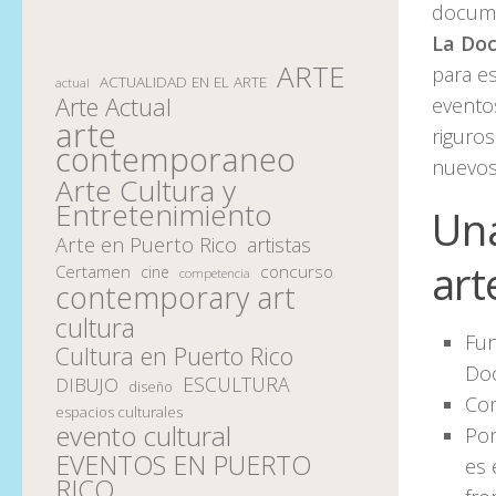
docume
La Do
ARTE
para es
ACTUALIDAD EN EL ARTE
actual
Arte Actual
eventos
arte
riguros
contemporaneo
nuevos
Arte Cultura y
Entretenimiento
Una
Arte en Puerto Rico
artistas
ar
Certamen
concurso
cine
competencia
contemporary art
cultura
Fun
Cultura en Puerto Rico
Do
ESCULTURA
DIBUJO
diseño
Com
espacios culturales
evento cultural
Por
EVENTOS EN PUERTO
es 
RICO