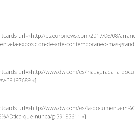
ntcards url=»http://es.euronews.com/2017/06/08/arranc
nta-la-exposicion-de-arte-contemporaneo-mas-grande
ntcards url=»http://www.dw.com/es/inaugurada-la-doc
/av-39197689 «]
ntcards url=»http://www.dw.com/es/la-documenta-m%
%ADtica-que-nunca/g-39185611 «]