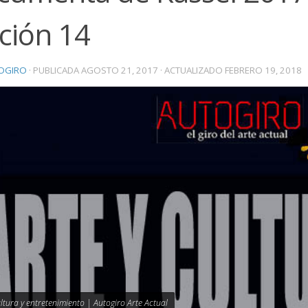
ción 14
OGIRO
· PUBLICADA
AGOSTO 21, 2017
· ACTUALIZADO
FEBRERO 19, 2018
ultura y entretenimiento | Autogiro Arte Actual