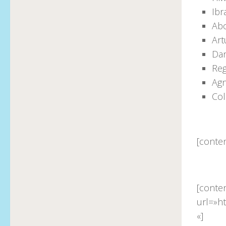
Ib
Ab
Art
Dan
Reg
Ag
Col
[conte
[conte
url=»h
«]