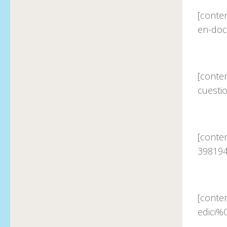
[conte
en-doc
[conte
cuesti
[conte
398194
[conte
edici%