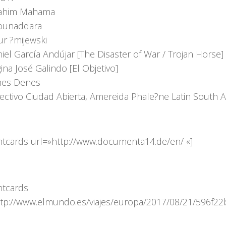
rahim Mahama
ounaddara
ur ?mijewski
iel García Andújar [The Disaster of War / Trojan Horse]
ina José Galindo [El Objetivo]
nes Denes
ectivo Ciudad Abierta, Amereida Phale?ne Latin South Am
ntcards url=»http://www.documenta14.de/en/ «]
ntcards
ttp://www.elmundo.es/viajes/europa/2017/08/21/596f