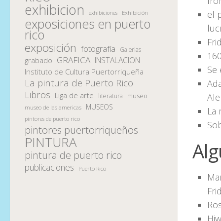
fro
exhibicion
el 
Exhibición
exhibiciones
exposiciones en puerto
luc
rico
Fri
exposición
fotografía
Galerias
160
GRAFICA
INSTALACION
grabado
Se 
Instituto de Cultura Puertorriqueña
La pintura de Puerto Rico
Ada
Libros
Liga de arte
museo
Ale
literatura
MUSEOS
museo de las americas
La 
pintores de puerto rico
Sob
pintores puertorriqueños
PINTURA
Alg
pintura de puerto rico
publicaciones
Puerto Rico
Mar
Fr
Ros
Hiw