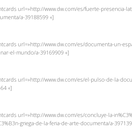
ntcards url=»http://www.dw.com/es/fuerte-presencia-la
umenta/a-39188599 «]
ntcards url=»http://www.dw.com/es/documenta-un-espa
onar-el-mundo/a-39169909 «]
ntcards url=»http://www.dw.com/es/el-pulso-de-la-doc
64 «]
ntcards url=»http://www.dw.com/es/concluye-la-in%C3%
C3%B3n-griega-de-la-feria-de-arte-documenta/a-397139