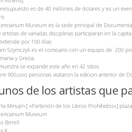
m Athens]
presupuesto es de 40 millones de dolares y es un event
ro
dericianum Museum es la sede principal de Documenta
 artistas de variadas disciplinas participaran en la capit
extiende por 100 días
m Szymczyk es el comisario con un equipo de 200 pro
mania y Grecia.
muestra se expande este año en 42 sitios
re 900,ooo personas visitaron la edicion anterior de
unos de los artistas que pa
ta Minujín [ «Partenón de los Libros Prohibidos»] plaza
idericianum Museum
s Birrell
a K