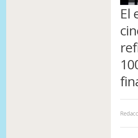
El
ci
re
10
fin
Redacc