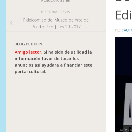
Pollock-Krasner
Edi
HISTORIA PREVIA
Fideicomiso del Museo de Arte de
Puerto Rico | Ley 29-2017
POR
AUT
BLOG PETITION
Amigo lector.
Si ha sido de utilidad la
información favor de tocar los
anuncios así ayudara a financiar este
portal cultural.
arte, c