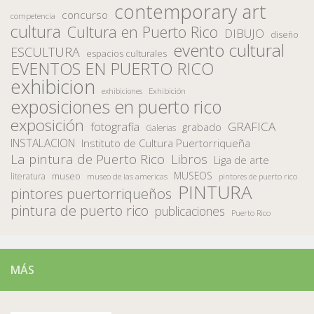
contemporary art
concurso
competencia
cultura
Cultura en Puerto Rico
DIBUJO
diseño
evento cultural
ESCULTURA
espacios culturales
EVENTOS EN PUERTO RICO
exhibicion
Exhibición
exhibiciones
exposiciones en puerto rico
exposición
fotografía
GRAFICA
grabado
Galerias
INSTALACION
Instituto de Cultura Puertorriqueña
La pintura de Puerto Rico
Libros
Liga de arte
MUSEOS
museo
literatura
museo de las americas
pintores de puerto rico
PINTURA
pintores puertorriqueños
pintura de puerto rico
publicaciones
Puerto Rico
MÁS