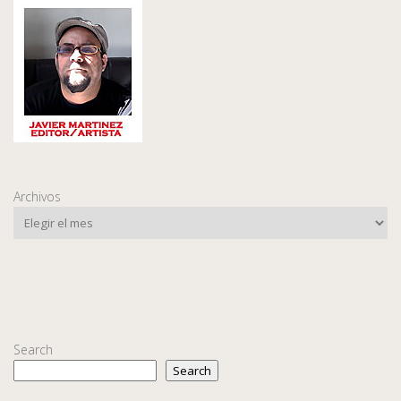
Archivos
Search
Search