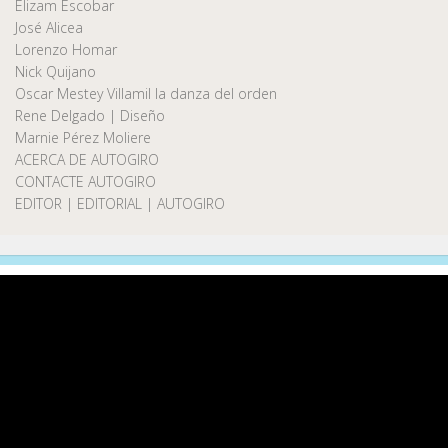
Elizam Escobar
José Alicea
Lorenzo Homar
Nick Quijano
Oscar Mestey Villamil la danza del orden
Rene Delgado | Diseño
Marnie Pérez Moliere
ACERCA DE AUTOGIRO
CONTACTE AUTOGIRO
EDITOR | EDITORIAL | AUTOGIRO