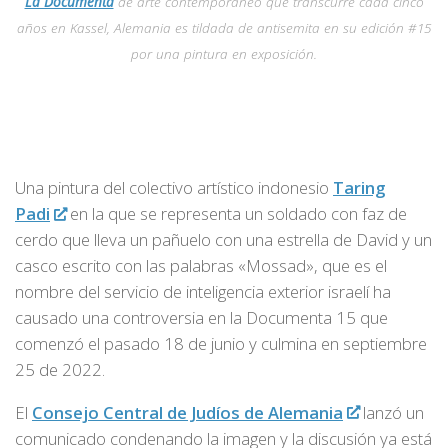
La Documenta
de arte contemporáneo que transcurre cada cinco
años en Kassel, Alemania es tildada de antisemita en su edición #15
por una pintura en exposición.
Una pintura del colectivo artístico indonesio
Taring
Padi
en la que se representa un soldado con faz de
cerdo que lleva un pañuelo con una estrella de David y un
casco escrito con las palabras «Mossad», que es el
nombre del servicio de inteligencia exterior israelí ha
causado una controversia en la Documenta 15 que
comenzó el pasado 18 de junio y culmina en septiembre
25 de 2022.
El
Consejo Central de Judíos de Alemania
lanzó un
comunicado condenando la imagen y la discusión ya está