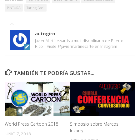
PINTURA
Taring Padi
autogiro
Javier Martínez/artista multidisciplinario de Puerto
Rico | Visite @javiermartinezarte en Instagram
TAMBIÉN TE PODRÍA GUSTAR...
World Press Cartoon 2018
Simposio sobre Marcos
Irizarry
JUNIO 7, 2018