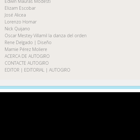
Edwin Maurás Modesti
Elizam Escobar
José Alicea
Lorenzo Homar
Nick Quijano
Oscar Mestey Villamil la danza del orden
Rene Delgado | Diseño
Marnie Pérez Moliere
ACERCA DE AUTOGIRO
CONTACTE AUTOGIRO
EDITOR | EDITORIAL | AUTOGIRO