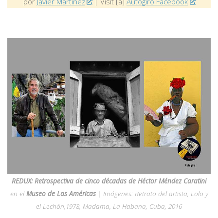
por
Javier Martínez
| Visit [a]
Autogiro Facebook
REDUX: Retrospectiva de cinco décadas de Héctor Méndez Caratini
en el
Museo de Las Américas
| Imágenes: Retrato del artista, Lolo y
el Lechón,1978, Madama, La Habana, Cuba, 2016