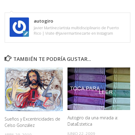
autogiro
Javier Martínez/artista multidisciplinario de Puerto
Rico | Visite @javiermartinezarte en Instagram
TAMBIÉN TE PODRÍA GUSTAR...
Autogiro da una mirada a:
Sueños y Excentricidades de
DataEstetica
Celso González
JUNIO 22, 2009
ABRIL 29, 2010