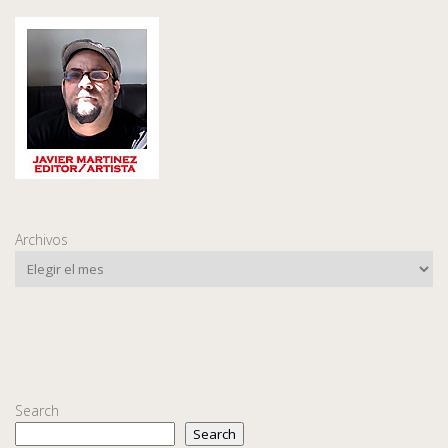
Archivos
Search
Search