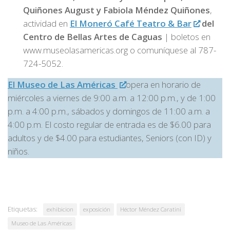
Quiñones August y Fabiola Méndez Quiñones
,
actividad en
El Moneró Café Teatro & Bar
del
Centro de Bellas Artes de Caguas
| boletos en
www.museolasamericas.org o comuníquese al 787-
724-5052.
El Museo de Las Américas
opera en horario de
miércoles a viernes de 9:00 a.m. a 12:00 p.m., y de 1:00
p.m. a 4:00 p.m., sábados y domingos de 11:00 a.m. a
4:00 p.m. El costo regular de entrada es de $6.00 para
adultos y de $4.00 para estudiantes, Seniors (con ID) y
niños.
Etiquetas:
exhibicion
exposición
Héctor Méndez Caratini
Museo de Las Américas