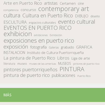
Arte en Puerto Rico
artistas
Certamen
cine
contemporary art
concurso
competencia
cultura
Cultura en Puerto Rico
DIBUJO
diseño
evento cultural
ESCULTURA
espacios culturales
EVENTOS EN PUERTO RICO
exhibicion
Exhibición
exhibiciones
exposiciones en puerto rico
exposición
fotografía
GRAFICA
grabado
Galerias
INSTALACION
Instituto de Cultura Puertorriqueña
La pintura de Puerto Rico
Libros
Liga de arte
MUSEOS
museo
literatura
museo de las americas
pintores de puerto rico
PINTURA
pintores puertorriqueños
pintura de puerto rico
publicaciones
Puerto Rico
MÁS