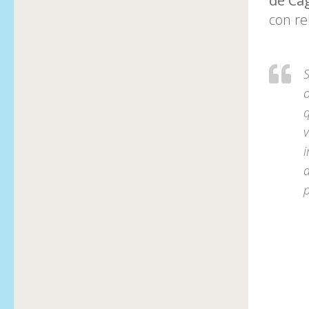
de Ca
con re
S
o
v
a
p