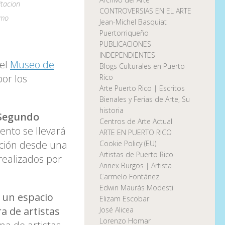
itacion
CONTROVERSIAS EN EL ARTE
imo
Jean-Michel Basquiat
Puertorriqueño
PUBLICACIONES
INDEPENDIENTES
del
Museo de
Blogs Culturales en Puerto
or los
Rico
Arte Puerto Rico | Escritos
Bienales y Ferias de Arte, Su
historia
 Segundo
Centros de Arte Actual
ento se llevará
ARTE EN PUERTO RICO
cción desde una
Cookie Policy (EU)
Artistas de Puerto Rico
realizados por
Annex Burgos | Artista
Carmelo Fontánez
Edwin Maurás Modesti
,
un espacio
Elizam Escobar
a de artistas
José Alicea
Lorenzo Homar