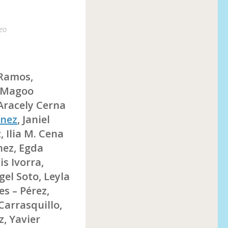
eo
Ramos,
é Magoo
Aracely Cerna
ínez
, Janiel
 Ilia M. Cena
nez, Egda
s Ivorra,
el Soto, Leyla
s – Pérez,
Carrasquillo,
z, Yavier