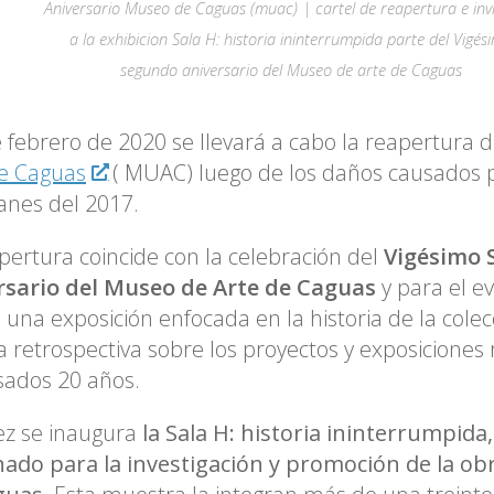
Aniversario Museo de Caguas (muac) | cartel de reapertura e inv
a la exhibicion Sala H
: historia ininterrumpida
parte del Vigés
segundo aniversario del Museo de arte de Caguas
e febrero de 2020 se llevará a cabo la reapertura 
de Caguas
( MUAC) luego de los daños causados p
anes del 2017.
pertura coincide con la celebración del
Vigésimo
rsario del Museo de Arte de Caguas
y para el ev
 una exposición enfocada en la historia de la cole
 retrospectiva sobre los proyectos y exposiciones 
sados 20 años.
ez se inaugura
la
Sala H: historia ininterrumpida
ado para la investigación y promoción de la obr