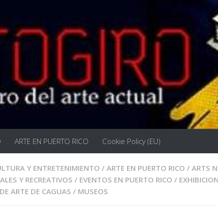
O
ARTE EN PUERTO RICO
Cookie Policy (EU)
ULTURA Y ENTRETENIMIENTO
/
ARTE EN PUERTO RICO
/
ARTS 
ALES Y RECREATIVOS
/
EVENTOS EN PUERTO RICO
/
EXHIBICIO
DE ARTE DE CAGUAS
/
MUSEOS