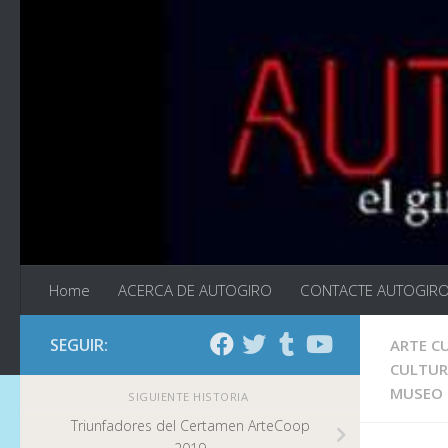
Saltar al contenido
Home
ACERCA DE AUTOGIRO
CONTACTE AUTOGIR
SEGUIR:
ARTE C
CULTUR
MUSEO 
SIGUIENTE HISTORIA
Triunfadores del Certamen ArteCoop