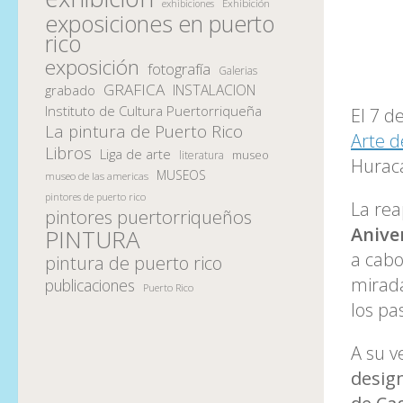
Exhibición
exhibiciones
exposiciones en puerto
rico
exposición
fotografía
Galerias
GRAFICA
INSTALACION
grabado
Instituto de Cultura Puertorriqueña
El 7 d
La pintura de Puerto Rico
Arte 
Libros
Liga de arte
museo
literatura
Hurac
MUSEOS
museo de las americas
pintores de puerto rico
La rea
pintores puertorriqueños
Anive
PINTURA
a cabo
pintura de puerto rico
mirada
publicaciones
Puerto Rico
los pa
A su v
design