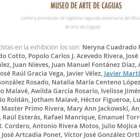
cartel o promoción de Vigésimo segundo aniversario del Mus
de arte de Caguas
tistas en la exhibicion los son:
Neryna Cuadrado 
do Cotto, Popolo Carlos J. Acevedo Rivera, Jos
lez, Juan Nieves, Juan Manuel Fontánez Díaz, 
José Raúl Gracia Vega, Javier Vélez,
Javier Mart
González Rosado, Natalia María Centeno López,
zo Malavé, Awilda García Rosario, lvelisse Jimé
io Roldán, Jotham Malavé, Héctor Figueroa, Lui
 Master Primo Rivera, Mary Ann Jackowski, Ang
, Raúl Esterás, Rafael Manrique, Emanuel Torre
R. Cordero, Antonio Rivera Motos, Julio Mojica 
José Artcadia Ponet, Víctor José González Orti