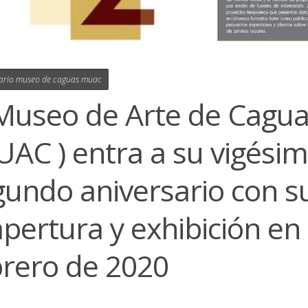
sario museo de caguas muac
 Museo de Arte de Cagu
UAC ) entra a su vigési
gundo aniversario con s
pertura y exhibición en
brero de 2020