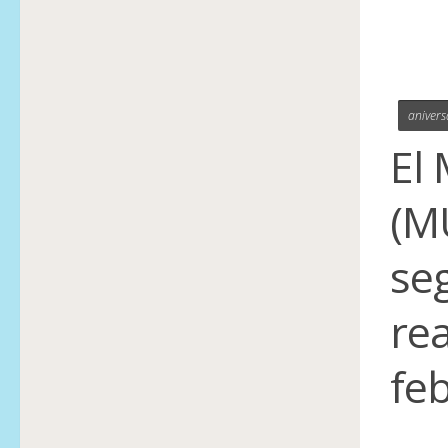
aniver
El
(M
se
rea
fe