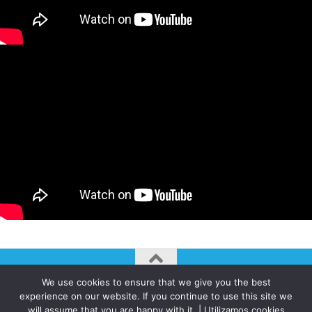
We use cookies to ensure that we give you the best
AUTOGIRO/el giro del arte actual © JAVIER MARTINEZ 2026. All
experience on our website. If you continue to use this site we
Rights Reserved.
will assume that you are happy with it. | Utilizamos cookies