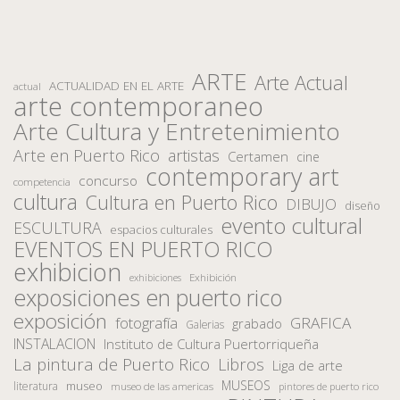
ARTE
Arte Actual
ACTUALIDAD EN EL ARTE
actual
arte contemporaneo
Arte Cultura y Entretenimiento
Arte en Puerto Rico
artistas
Certamen
cine
contemporary art
concurso
competencia
cultura
Cultura en Puerto Rico
DIBUJO
diseño
evento cultural
ESCULTURA
espacios culturales
EVENTOS EN PUERTO RICO
exhibicion
Exhibición
exhibiciones
exposiciones en puerto rico
exposición
fotografía
GRAFICA
grabado
Galerias
INSTALACION
Instituto de Cultura Puertorriqueña
La pintura de Puerto Rico
Libros
Liga de arte
MUSEOS
museo
literatura
museo de las americas
pintores de puerto rico