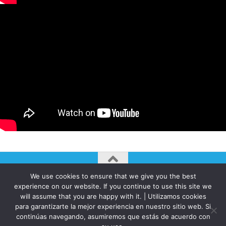
We use cookies to ensure that we give you the best
AUTOGIRO/el giro del arte actual © JAVIER MARTINEZ 2026. All
experience on our website. If you continue to use this site we
Rights Reserved.
will assume that you are happy with it. | Utilizamos cookies
Funciona con
- Diseñado con el
Tema Hueman
para garantizarte la mejor experiencia en nuestro sitio web. Si
continúas navegando, asumiremos que estás de acuerdo con