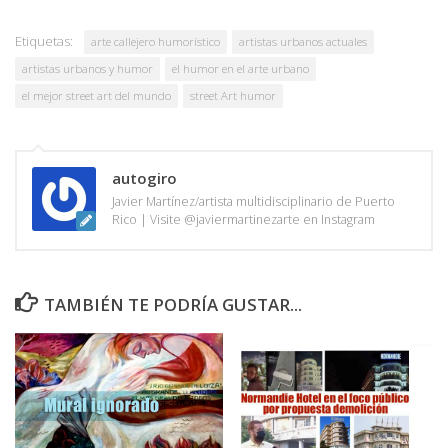
Etiquetas:
arte callejero humorístico
artistas urbanos actuales
artistas urbanos y humor
el humor en el arte urbano
el mejor street art del mundo
street Art humor
autogiro
Javier Martínez/artista multidisciplinario de Puerto
Rico | Visite @javiermartinezarte en Instagram
TAMBIÉN TE PODRÍA GUSTAR...