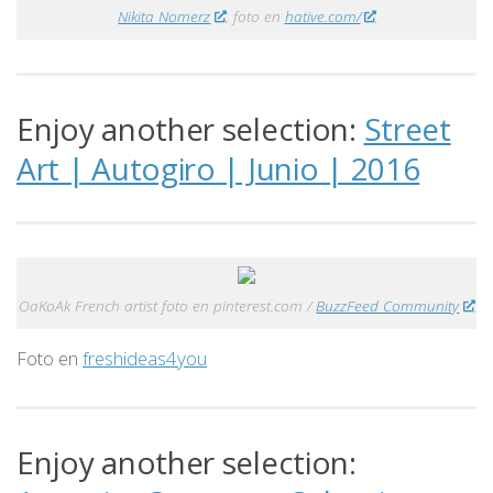
Nikita Nomerz
. foto en
hative.com/
Enjoy another selection:
Street
Art | Autogiro | Junio | 2016
OaKoAk French artist foto en pinterest.com /
BuzzFeed Community
Foto en
freshideas4you
Enjoy another selection: