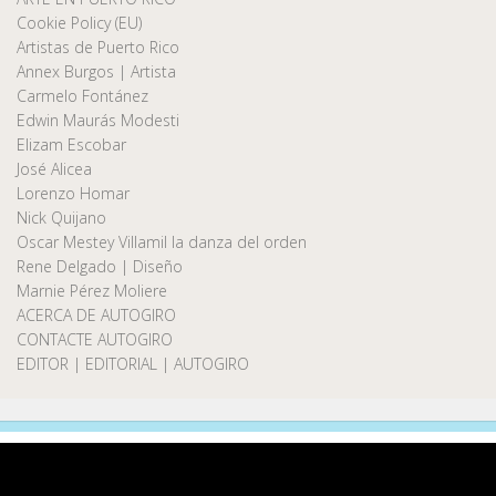
Cookie Policy (EU)
Artistas de Puerto Rico
Annex Burgos | Artista
Carmelo Fontánez
Edwin Maurás Modesti
Elizam Escobar
José Alicea
Lorenzo Homar
Nick Quijano
Oscar Mestey Villamil la danza del orden
Rene Delgado | Diseño
Marnie Pérez Moliere
ACERCA DE AUTOGIRO
CONTACTE AUTOGIRO
EDITOR | EDITORIAL | AUTOGIRO