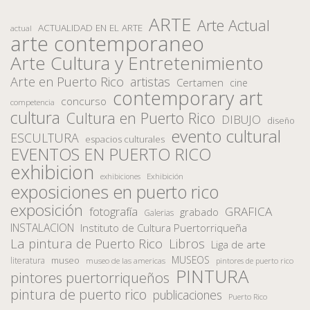
ARTE
Arte Actual
ACTUALIDAD EN EL ARTE
actual
arte contemporaneo
Arte Cultura y Entretenimiento
Arte en Puerto Rico
artistas
Certamen
cine
contemporary art
concurso
competencia
cultura
Cultura en Puerto Rico
DIBUJO
diseño
evento cultural
ESCULTURA
espacios culturales
EVENTOS EN PUERTO RICO
exhibicion
Exhibición
exhibiciones
exposiciones en puerto rico
exposición
fotografía
GRAFICA
grabado
Galerias
INSTALACION
Instituto de Cultura Puertorriqueña
La pintura de Puerto Rico
Libros
Liga de arte
MUSEOS
museo
literatura
museo de las americas
pintores de puerto rico
PINTURA
pintores puertorriqueños
pintura de puerto rico
publicaciones
Puerto Rico