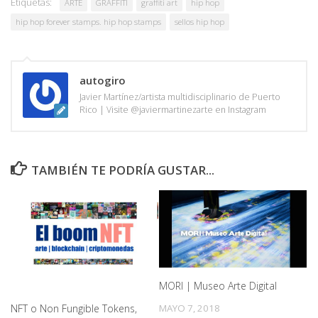
Etiquetas:
ARTE
GRAFFITI
graffiti art
hip hop
hip hop forever stamps. hip hop stamps
sellos hip hop
autogiro
Javier Martínez/artista multidisciplinario de Puerto
Rico | Visite @javiermartinezarte en Instagram
TAMBIÉN TE PODRÍA GUSTAR...
MORI | Museo Arte Digital
NFT o Non Fungible Tokens,
MAYO 7, 2018