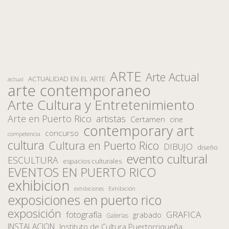
ARTE
Arte Actual
ACTUALIDAD EN EL ARTE
actual
arte contemporaneo
Arte Cultura y Entretenimiento
Arte en Puerto Rico
artistas
Certamen
cine
contemporary art
concurso
competencia
cultura
Cultura en Puerto Rico
DIBUJO
diseño
evento cultural
ESCULTURA
espacios culturales
EVENTOS EN PUERTO RICO
exhibicion
Exhibición
exhibiciones
exposiciones en puerto rico
exposición
fotografía
GRAFICA
grabado
Galerias
INSTALACION
Instituto de Cultura Puertorriqueña