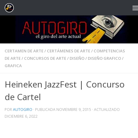
Saltar al contenido
CERTAMEN DE ARTE
/
CERTÁMENES DE ARTE
/
COMPETENCIAS
DE ARTE
/
CONCURSOS DE ARTE
/
DISEÑO
/
DISEÑO GRAFICO
/
GRAFICA
Heineken JazzFest | Concurso
de Cartel
POR
AUTOGIRO
· PUBLICADA
NOVIEMBRE 9, 2015
· ACTUALIZADO
DICIEMBRE 6, 2022