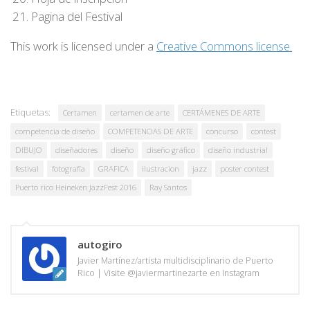
Pagina del Festival
This work is licensed under a
Creative Commons license.
Etiquetas:
Certamen
certamen de arte
CERTÁMENES DE ARTE
competencia de diseño
COMPETENCIAS DE ARTE
concurso
contest
DIBUJO
diseñadores
diseño
diseño gráfico
diseño industrial
festival
fotografía
GRAFICA
ilustracion
jazz
poster contest
Puerto rico Heineken JazzFest 2016
Ray Santos
autogiro
Javier Martínez/artista multidisciplinario de Puerto
Rico | Visite @javiermartinezarte en Instagram