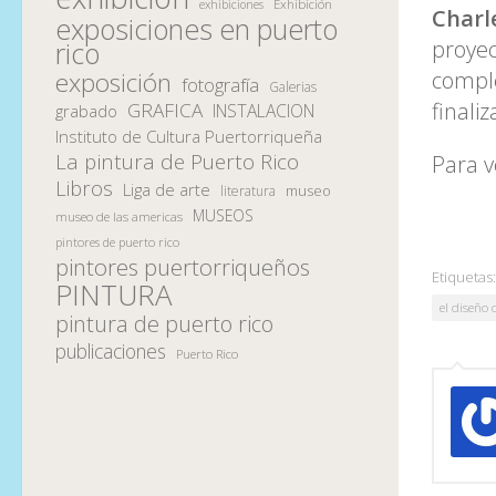
Exhibición
exhibiciones
Charl
exposiciones en puerto
proyec
rico
comple
exposición
fotografía
Galerias
finali
GRAFICA
INSTALACION
grabado
Instituto de Cultura Puertorriqueña
La pintura de Puerto Rico
Para v
Libros
Liga de arte
museo
literatura
MUSEOS
museo de las americas
pintores de puerto rico
pintores puertorriqueños
Etiquetas:
PINTURA
el diseño
pintura de puerto rico
publicaciones
Puerto Rico