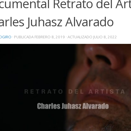
umental Retrato del Art
arles Juhasz Alvarado
OGIRO
· PUBLICADA
FEBRERO 8, 2019
· ACTUALIZADO
JULIO 8, 2022