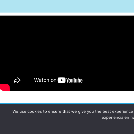
We use cookies to ensure that we give you the best experience on
AUTOGIRO/el giro del arte actual © JAVIER MARTINEZ 2026. All 
experiencia en n
Funciona con
- Diseñado con el
Tema Hueman