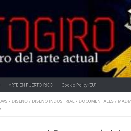
O
ARTE EN PUERTO RICO
Cookie Policy (EU)
EWS
/
DISEÑO
/
DISEÑO INDUSTRIAL
/
DOCUMENTALES
/
MADM
S