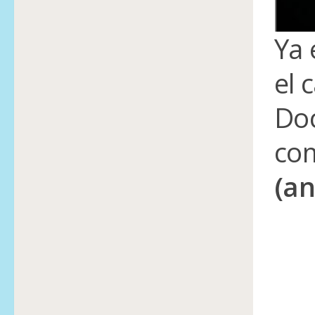
Ya 
el 
Doc
com
(a