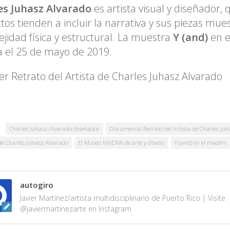
es Juhasz Alvarado
es artista visual y diseñador,
tos tienden a incluir la narrativa y sus piezas mu
jidad física y estructural. La muestra
Y (and)
en 
za el 25 de mayo de 2019.
er Retrato del Artista de Charles Juhasz Alvarado
Charles Juhasz Alvarado diseñador
Documental Retrato del Artista de Charles Ju
 de Charles Juhasz Alvarado
El Museo MADMI de arte y diseño
Y (and) en el madmi
autogiro
Javier Martínez/artista multidisciplinario de Puerto Rico | Visite
@javiermartinezarte en Instagram