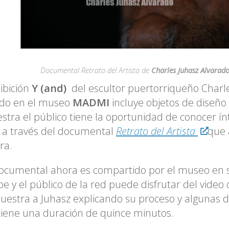
Documental Retrato del Artista de
Charles Juhasz Alvarad
ibición
Y (and)
del escultor puertorriqueño Charl
ado en el museo
MADMI
incluye objetos de diseño 
stra el público tiene la oportunidad de conocer í
a a través del documental
Retrato del Artista
que
ra.
ocumental ahora es compartido por el museo en 
e y el público de la red puede disfrutar del video 
estra a Juhasz explicando su proceso y algunas de
tiene una duración de quince minutos.