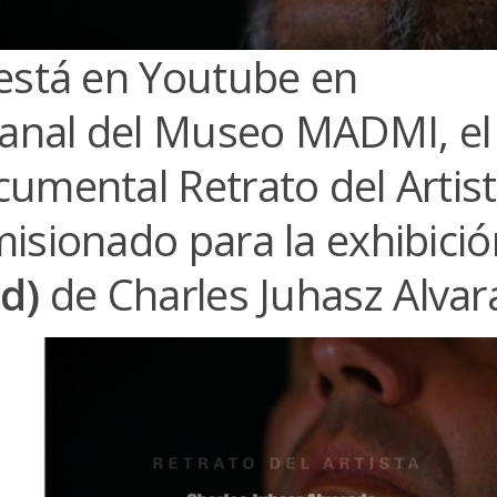
está en Youtube en
canal del Museo MADMI, el
umental Retrato del Artis
isionado para la exhibici
nd)
de Charles Juhasz Alva