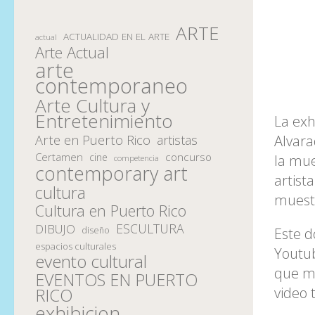
ARTE
ACTUALIDAD EN EL ARTE
actual
Arte Actual
arte
contemporaneo
Arte Cultura y
Entretenimiento
La exh
Alvar
Arte en Puerto Rico
artistas
Certamen
concurso
cine
la mue
competencia
contemporary art
artist
cultura
muest
Cultura en Puerto Rico
ESCULTURA
DIBUJO
Este d
diseño
espacios culturales
Youtub
evento cultural
que mu
EVENTOS EN PUERTO
video 
RICO
exhibicion