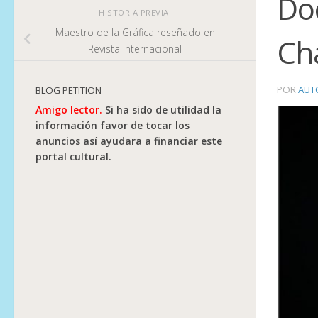
Doc
HISTORIA PREVIA
Maestro de la Gráfica reseñado en
Ch
Revista Internacional
POR
AUT
BLOG PETITION
Amigo lector.
Si ha sido de utilidad la
información favor de tocar los
anuncios así ayudara a financiar este
portal cultural.