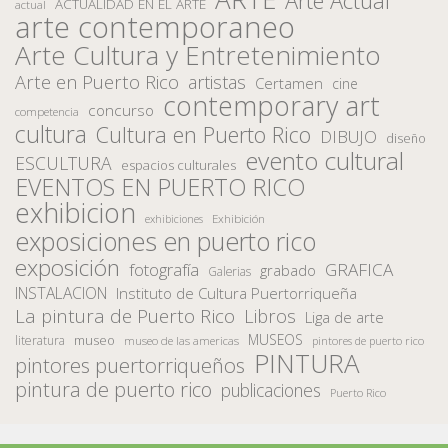
Arte Actual
ACTUALIDAD EN EL ARTE
actual
arte contemporaneo
Arte Cultura y Entretenimiento
Arte en Puerto Rico
artistas
Certamen
cine
contemporary art
concurso
competencia
cultura
Cultura en Puerto Rico
DIBUJO
diseño
evento cultural
ESCULTURA
espacios culturales
EVENTOS EN PUERTO RICO
exhibicion
Exhibición
exhibiciones
exposiciones en puerto rico
exposición
fotografía
GRAFICA
grabado
Galerias
INSTALACION
Instituto de Cultura Puertorriqueña
La pintura de Puerto Rico
Libros
Liga de arte
MUSEOS
museo
literatura
museo de las americas
pintores de puerto rico
PINTURA
pintores puertorriqueños
pintura de puerto rico
publicaciones
Puerto Rico