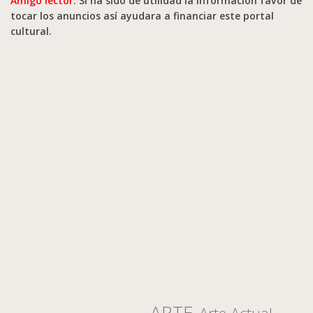
Amigo lector.
Si ha sido de utilidad la información favor de
tocar los anuncios así ayudara a financiar este portal
cultural.
ARTE