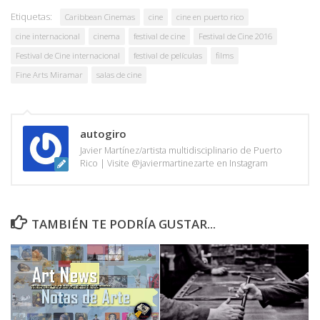
Etiquetas:
Caribbean Cinemas
cine
cine en puerto rico
cine internacional
cinema
festival de cine
Festival de Cine 2016
Festival de Cine internacional
festival de películas
films
Fine Arts Miramar
salas de cine
autogiro
Javier Martínez/artista multidisciplinario de Puerto
Rico | Visite @javiermartinezarte en Instagram
TAMBIÉN TE PODRÍA GUSTAR...