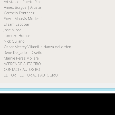
Artistas de Puerto Rico
Annex Burgos | Artista
Carmelo Fontánez
Edwin Maurás Modesti
Elizam Escobar
José Alicea
Lorenzo Homar
Nick Quijano
Oscar Mestey Villamil la danza del orden
Rene Delgado | Diseño
Marnie Pérez Moliere
ACERCA DE AUTOGIRO
CONTACTE AUTOGIRO
EDITOR | EDITORIAL | AUTOGIRO