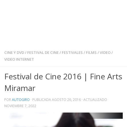
CINE Y DVD
/
FESTIVAL DE CINE
/
FESTIVALES
/
FILMS
/
VIDEO
/
VIDEO INTERNET
Festival de Cine 2016 | Fine Arts
Miramar
POR
AUTOGIRO
· PUBLICADA
AGOSTO 26, 2016
· ACTUALIZADO
NOVIEMBRE 7, 2022