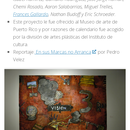
Chemi Rosado, Aaron Salabarrias, Miguel Trelles,
Frances Gallardo
, Nathan Budoff y Eric Schroeder.
Este proyecto le fue ofrecido al Museo de arte de
Puerto Rico y por razones de calendario fue acogido
por la división de artes plásticas del Instituto de
cultura.
Reportaje:
En sus Marcas no Arranca
. por Pedro
Velez