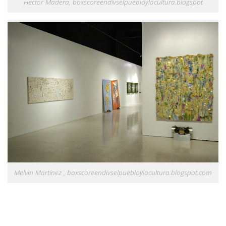
Hector Madera, boxscoreendivselpuebloylacultura.blogspot
Melvin Martínez , boxscoreendivselpuebloylacultura.blogspot.com