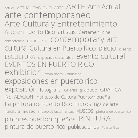
ARTE
Arte Actual
ACTUALIDAD EN EL ARTE
actual
arte contemporaneo
Arte Cultura y Entretenimiento
Arte en Puerto Rico
artistas
Certamen
cine
contemporary art
concurso
competencia
cultura
Cultura en Puerto Rico
DIBUJO
diseño
evento cultural
ESCULTURA
espacios culturales
EVENTOS EN PUERTO RICO
exhibicion
Exhibición
exhibiciones
exposiciones en puerto rico
exposición
fotografía
GRAFICA
grabado
Galerias
INSTALACION
Instituto de Cultura Puertorriqueña
La pintura de Puerto Rico
Libros
Liga de arte
MUSEOS
museo
literatura
museo de las americas
pintores de puerto rico
PINTURA
pintores puertorriqueños
pintura de puerto rico
publicaciones
Puerto Rico