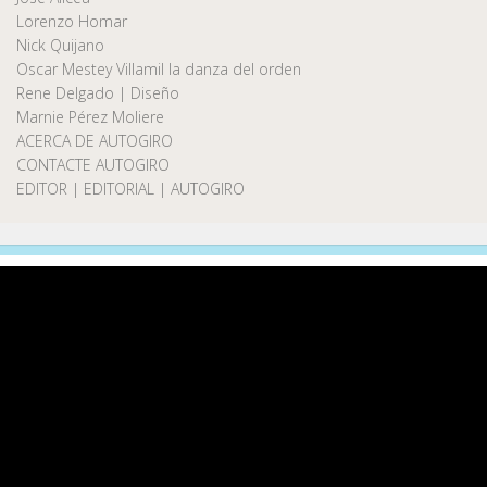
Lorenzo Homar
Nick Quijano
Oscar Mestey Villamil la danza del orden
Rene Delgado | Diseño
Marnie Pérez Moliere
ACERCA DE AUTOGIRO
CONTACTE AUTOGIRO
EDITOR | EDITORIAL | AUTOGIRO