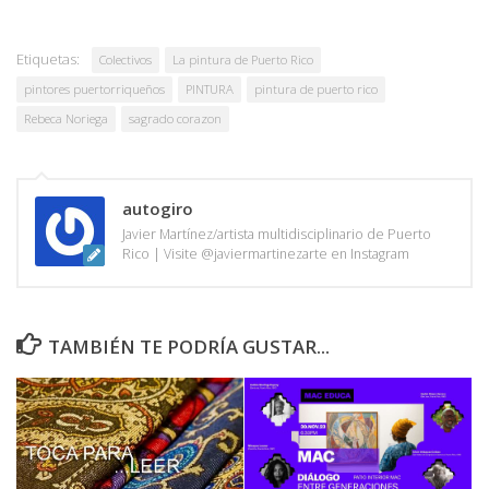
Etiquetas:
Colectivos
La pintura de Puerto Rico
pintores puertorriqueños
PINTURA
pintura de puerto rico
Rebeca Noriega
sagrado corazon
autogiro
Javier Martínez/artista multidisciplinario de Puerto
Rico | Visite @javiermartinezarte en Instagram
TAMBIÉN TE PODRÍA GUSTAR...