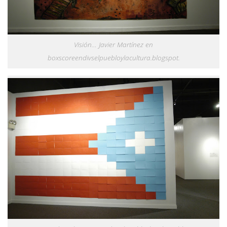
Visión… Javier Martínez en
boxscoreendivselpuebloylacultura.blogspot.