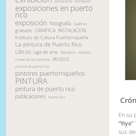
Exhibición
exhibiciones
exposiciones en puerto
rico
exposición
fotografía
Galerias
GRAFICA
INSTALACION
grabado
Instituto de Cultura Puertorriqueña
La pintura de Puerto Rico
Libros
Liga de arte
museo
literatura
MUSEOS
museo de las americas
pintores de puerto rico
pintores puertorriqueños
PINTURA
pintura de puerto rico
publicaciones
Puerto Rico
Crón
En su 
“Yiyo”
sus de