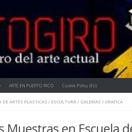
O
ARTE EN PUERTO RICO
Cookie Policy (EU)
A DE ARTES PLASTICAS
/
ESCULTURA
/
GALERÍAS
/
GRAFICA
s Muestras en Escuela d