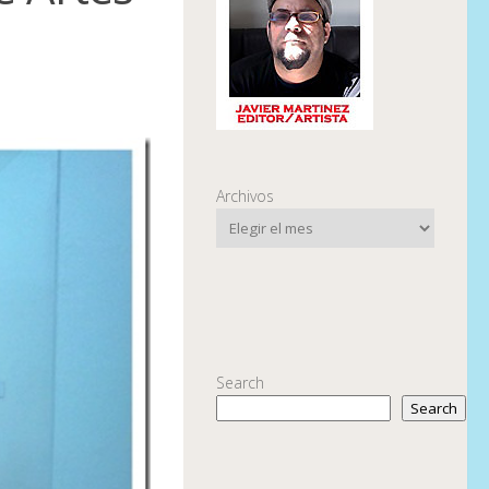
Archivos
Search
Search