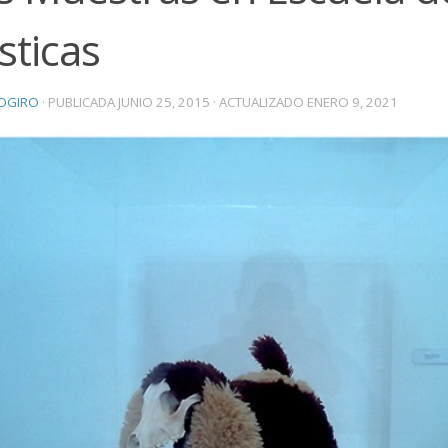
sticas
OGIRO
· PUBLICADA
JUNIO 25, 2015
· ACTUALIZADO
ENERO 9, 2021