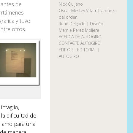
 antes de
Nick Quijano
Oscar Mestey Villamil la danza
certámenes
del orden
rafica y tuvo
Rene Delgado | Diseño
ntre otros.
Marnie Pérez Moliere
ACERCA DE AUTOGIRO
CONTACTE AUTOGIRO
EDITOR | EDITORIAL |
AUTOGIRO
ntaglio,
la dificultad de
eclamo para una
e de manera