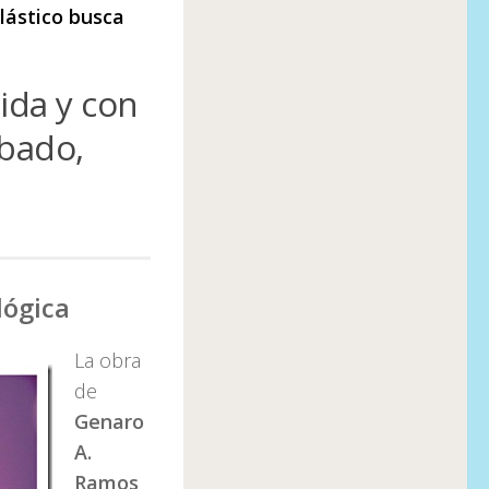
lástico busca
ida y con
abado,
lógica
La obra
de
Genaro
A.
Ramos