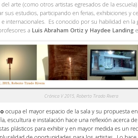
del arte (como otros artistas egresados de la escuela)
r sus estudios, participando en ferias, exhibiciones y 
 e internacionales. Es conocido por su habilidad en la g
rofesores a
Luis Abraham Ortiz y Haydee Landing
e
Crónica V 2015, Roberto Tirado Rivera
to
ocupa el mayor espacio de la sala y su propuesta en i
fía, escultura e instalación hace una reflexión acerca de 
istas plásticos para exhibir y en mayor medida es un r
pluralidad de oportunidades para los artistas. Lo hac