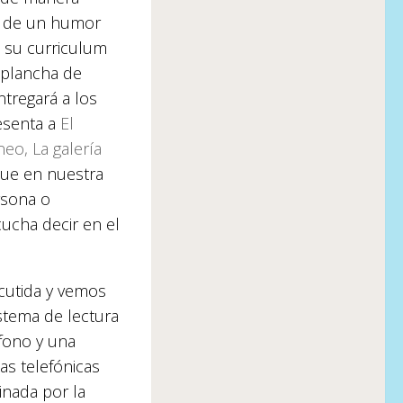
do de un humor
do su curriculum
a plancha de
ntregará a los
esenta a
El
eo, La galería
ue en nuestra
ersona o
cucha decir en el
cutida y vemos
stema de lectura
éfono y una
s telefónicas
inada por la