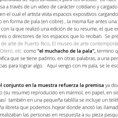
osa a través de un video de carácter cotidiano y carga
en el cual el artista visita espacios expositivos cargan
co en forma de pala (en cobre) , la misma fue antes un
o con la que realizó una edición de su resume, el que e
res o directores de los espacios que lo reciban.
Se pr
de arte de Puerto Rico, El museo de arte contemporán
Otero, etc.
como
“el muchacho de la pala”,
termino q
gnifica que se tiene padrino, en otras palabras, a una p
cias para lograr algo. Aquí vengo con mi pala, se le es
l conjunto en la muestra refuerza la premisa
ya dis
to (su resume) reproducido en mármol, en papel, en si
así también en una pequeña tablilla se incluye un tel
a libreta que podemos hojear donde anotó las llamada
 realizaban las personas en respuesta a su pieza pasqu