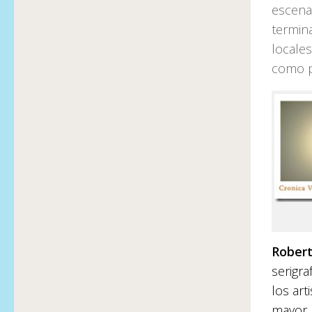
escena 
termina
locales
como p
Rober
serigra
los art
mayor 