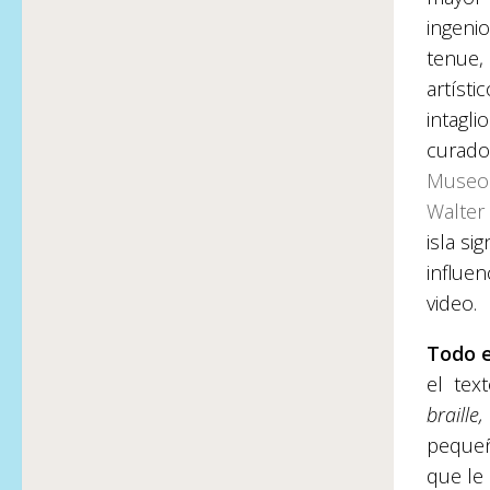
ingeni
tenue, 
artísti
intagli
curado
Museo 
Walter 
isla si
influen
video.
Todo e
el tex
braille,
pequeñ
que le