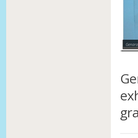
Genaro
Ge
exh
gr