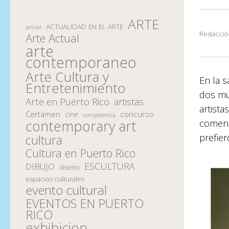
ARTE
ACTUALIDAD EN EL ARTE
actual
Redacció
Arte Actual
arte
contemporaneo
Arte Cultura y
En la s
Entretenimiento
dos mu
Arte en Puerto Rico
artistas
artista
Certamen
concurso
cine
competencia
contemporary art
comenza
prefier
cultura
Cultura en Puerto Rico
ESCULTURA
DIBUJO
diseño
espacios culturales
evento cultural
EVENTOS EN PUERTO
RICO
exhibicion