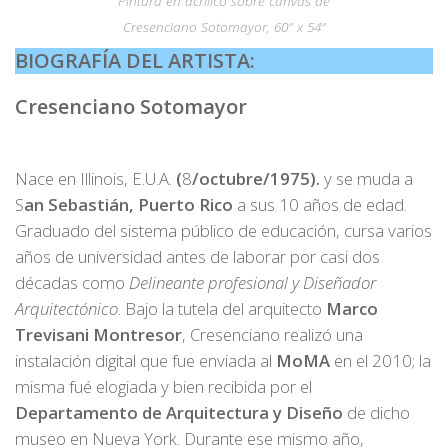
Pintura en acrílico sobre canvas de
Cresenciano Sotomayor, 60″ x 54″
BIOGRAFÍA DEL ARTISTA:
Cresenciano Sotomayor
Nace en Illinois, E.U.A.
(
8
/octubre/1975).
y se muda a
S
an Sebastián, Puerto Rico
a sus 10 años de edad.
Graduado del sistema público de educación, cursa varios
años de universidad antes de laborar por casi dos
décadas como
Delineante profesional y Diseñador
Arquitectónico
. Bajo la tutela del arquitecto
Marco
Trevisani Montresor
, Cresenciano realizó una
instalación digital que fue enviada al
MoMA
en el 2010; la
misma fué elogiada y bien recibida por el
Departamento de Arquitectura y Diseño
de dicho
museo en Nueva York. Durante ese mismo año,