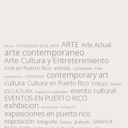
ARTE
Arte Actual
ACTUALIDAD EN EL ARTE
actual
arte contemporaneo
Arte Cultura y Entretenimiento
Arte en Puerto Rico
artistas
Certamen
cine
contemporary art
concurso
competencia
cultura
Cultura en Puerto Rico
DIBUJO
diseño
evento cultural
ESCULTURA
espacios culturales
EVENTOS EN PUERTO RICO
exhibicion
Exhibición
exhibiciones
exposiciones en puerto rico
exposición
fotografía
GRAFICA
grabado
Galerias