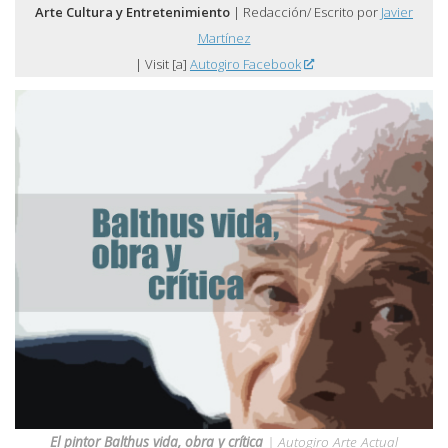
Arte Cultura y Entretenimiento
| Redacción/ Escrito por
Javier
Martínez
| Visit [a]
Autogiro Facebook
El pintor Balthus vida, obra y crítica
| Autogiro Arte Actual