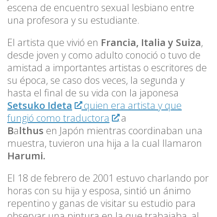
escena de encuentro sexual lesbiano entre
una profesora y su estudiante.
El artista que vivió en
Francia, Italia y Suiza
,
desde joven y como adulto conoció o tuvo de
amistad a importantes artistas o escritores de
su época, se caso dos veces, la segunda y
hasta el final de su vida con la japonesa
Setsuko Ideta
quien era artista y que
fungió como traductora
a
B
a
lthus
en Japón mientras coordinaban una
muestra, tuvieron una hija a la cual llamaron
Harumi.
El 18 de febrero de 2001 estuvo charlando por
horas con su hija y esposa, sintió un ánimo
repentino y ganas de visitar su estudio para
observar una pintura en la que trabajaba, al