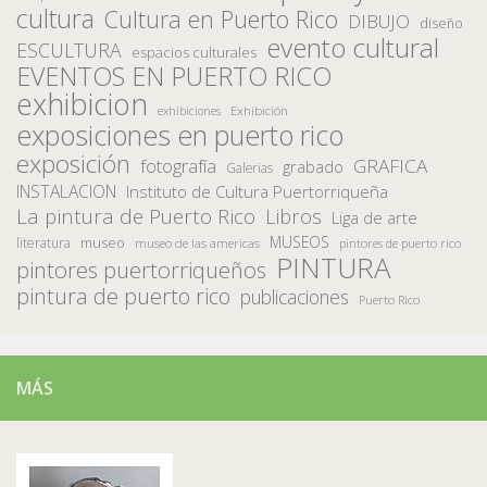
cultura
Cultura en Puerto Rico
DIBUJO
diseño
evento cultural
ESCULTURA
espacios culturales
EVENTOS EN PUERTO RICO
exhibicion
Exhibición
exhibiciones
exposiciones en puerto rico
exposición
fotografía
GRAFICA
grabado
Galerias
INSTALACION
Instituto de Cultura Puertorriqueña
La pintura de Puerto Rico
Libros
Liga de arte
MUSEOS
museo
literatura
museo de las americas
pintores de puerto rico
PINTURA
pintores puertorriqueños
pintura de puerto rico
publicaciones
Puerto Rico
MÁS