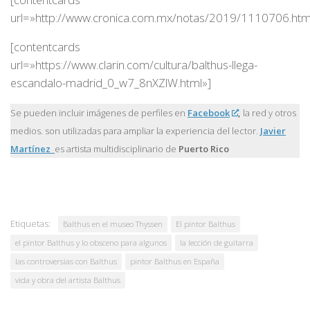
url=»http://www.cronica.com.mx/notas/2019/1110706.htm
[contentcards
url=»https://www.clarin.com/cultura/balthus-llega-
escandalo-madrid_0_w7_8nXZlW.html»]
Se pueden incluir imágenes de perfiles en
Facebook
,
la red y otros
medios. son utilizadas para ampliar la experiencia del lector.
Javier
Martínez
es artista multidisciplinario de
Puerto Rico
Etiquetas:
Balthus en el museo Thyssen
El pintor Balthus
el pintor Balthus y lo obsceno para algunos
la lección de guitarra
las controversias con Balthus
pintor Balthus en España
vida y obra del artista Balthus