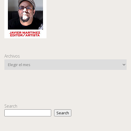
Archivos
Search
Search