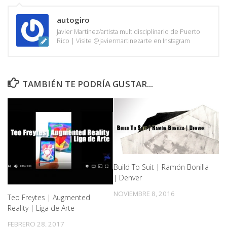
autogiro
Javier Martínez/artista multidisciplinario de Puerto
Rico | Visite @javiermartinezarte en Instagram
TAMBIÉN TE PODRÍA GUSTAR...
Build To Suit | Ramón Bonilla
| Denver
NOVIEMBRE 8, 2016
Teo Freytes | Augmented
Reality | Liga de Arte
FEBRERO 28, 2017