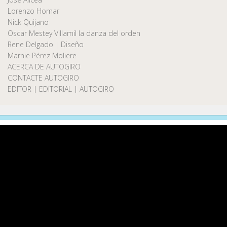
Lorenzo Homar
Nick Quijano
Oscar Mestey Villamil la danza del orden
Rene Delgado | Diseño
Marnie Pérez Moliere
ACERCA DE AUTOGIRO
CONTACTE AUTOGIRO
EDITOR | EDITORIAL | AUTOGIRO