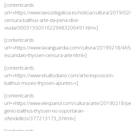
[contentcards
url=»https://www.lavozdegalicia.es/noticia/cultura/2019/02
censura-balthus-arte-da-pena-dice-
viuda/00031550516229483206491.htm»]
[contentcards
url=»https://www.lavanguardia.com/cultura/20190218/46
escandalo-thyssen-censura-arte.html»]
[contentcards
url=»https://www.elsaltodiario.com/arte/exposicion-
balthus-museo-thyssen-apuntes-«]
[contentcards
url=»https://www.elespanol.com/cultura/arte/20190218/pe
genio-balthus-thyssen-no-soportaran-
ofendiditos/377213173_0.html»]
[contentcards