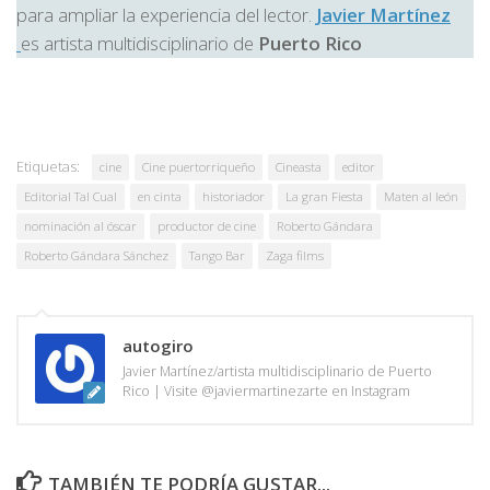
para ampliar la experiencia del lector.
Javier Martínez
es artista multidisciplinario de
Puerto Rico
Etiquetas:
cine
Cine puertorriqueño
Cineasta
editor
Editorial Tal Cual
en cinta
historiador
La gran Fiesta
Maten al león
nominación al óscar
productor de cine
Roberto Gándara
Roberto Gándara Sánchez
Tango Bar
Zaga films
autogiro
Javier Martínez/artista multidisciplinario de Puerto
Rico | Visite @javiermartinezarte en Instagram
TAMBIÉN TE PODRÍA GUSTAR...