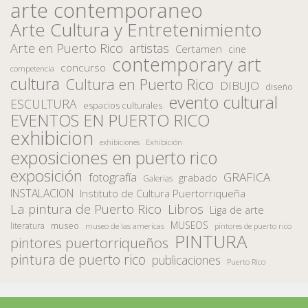
arte contemporaneo
Arte Cultura y Entretenimiento
Arte en Puerto Rico
artistas
Certamen
cine
contemporary art
concurso
competencia
cultura
Cultura en Puerto Rico
DIBUJO
diseño
evento cultural
ESCULTURA
espacios culturales
EVENTOS EN PUERTO RICO
exhibicion
Exhibición
exhibiciones
exposiciones en puerto rico
exposición
fotografía
GRAFICA
grabado
Galerias
INSTALACION
Instituto de Cultura Puertorriqueña
La pintura de Puerto Rico
Libros
Liga de arte
MUSEOS
museo
literatura
museo de las americas
pintores de puerto rico
PINTURA
pintores puertorriqueños
pintura de puerto rico
publicaciones
Puerto Rico