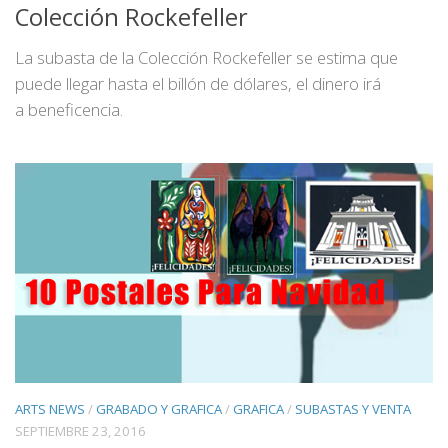
Colección Rockefeller
La subasta de la Colección Rockefeller se estima que
puede llegar hasta el billón de dólares, el dinero irá
a beneficencia.
ARTS NEWS
/
GRABADO Y GRAFICA
/
GRAFICA
/
SUBASTAS Y VENTA
SEPTIEMBRE 23, 2016