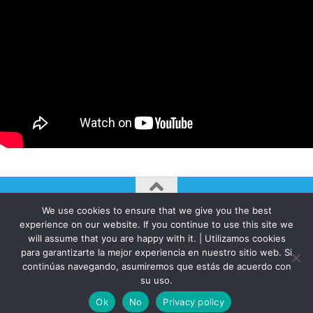
We use cookies to ensure that we give you the best
AUTOGIRO/el giro del arte actual © JAVIER MARTINEZ 2026. All
experience on our website. If you continue to use this site we
Rights Reserved.
will assume that you are happy with it. | Utilizamos cookies
para garantizarte la mejor experiencia en nuestro sitio web. Si
Funciona con
- Diseñado con el
Tema Hueman
continúas navegando, asumiremos que estás de acuerdo con
su uso.
Ok
No
Privacy policy