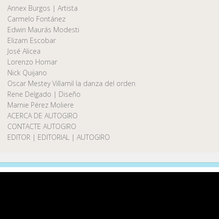
Annex Burgos | Artista
Carmelo Fontánez
Edwin Maurás Modesti
Elizam Escobar
José Alicea
Lorenzo Homar
Nick Quijano
Oscar Mestey Villamil la danza del orden
Rene Delgado | Diseño
Marnie Pérez Moliere
ACERCA DE AUTOGIRO
CONTACTE AUTOGIRO
EDITOR | EDITORIAL | AUTOGIRO