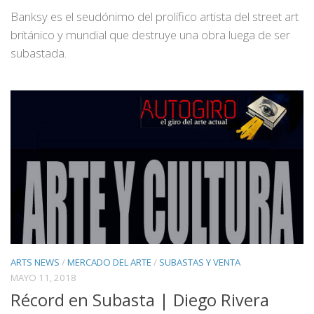
Banksy es el seudónimo del prolífico artista del street art
británico y mundial que destruye una obra luega de ser
subastada.
ARTS NEWS
/
MERCADO DEL ARTE
/
SUBASTAS Y VENTA
MAYO 11, 2018
Récord en Subasta | Diego Rivera