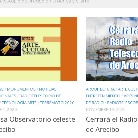
elescopio de Arecibo en la ciencia y el arte.
WS
/
MONUMENTOS
/
NOTICIAS
ARQUITECTURA
/
ARTE CULT
CIONALES
/
RADIOTELESCOPIO DE
ENTRETENIMIENTO
/
ARTS 
/
TECNOLOGÍA ARTE
/
TERREMOTO 2020
DE RADIO
/
RADIOTELESCOP
E 1, 2020
NOVIEMBRE 19, 2020
sa Observatorio celeste
Cerrará el Radio
ecibo
de Arecibo