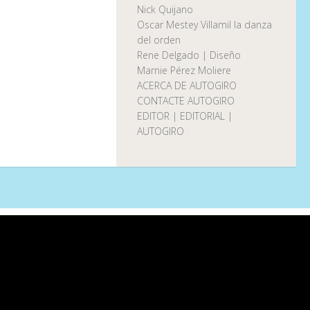
Nick Quijano
Oscar Mestey Villamil la danza
del orden
Rene Delgado | Diseño
Marnie Pérez Moliere
ACERCA DE AUTOGIRO
CONTACTE AUTOGIRO
EDITOR | EDITORIAL |
AUTOGIRO