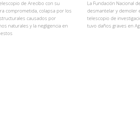
telescopio de Arecibo con su
La Fundación Nacional d
ra comprometida, colapsa por los
desmantelar y demoler e
structurales causados por
telescopio de investigaci
s naturales y la negligencia en
tuvo daños graves en A
uestos