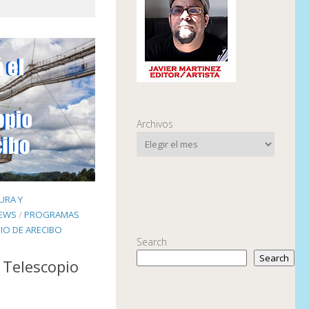
Archivos
URA Y
NEWS
/
PROGRAMAS
IO DE ARECIBO
Search
Search
 Telescopio