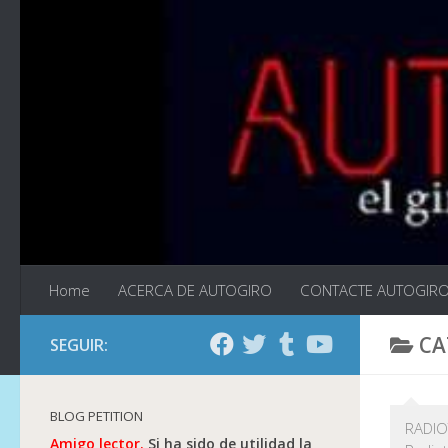
Saltar al contenido
Home
ACERCA DE AUTOGIRO
CONTACTE AUTOGIR
CA
SEGUIR:
BLOG PETITION
RADIOT
Amigo lector.
Si ha sido de utilidad la