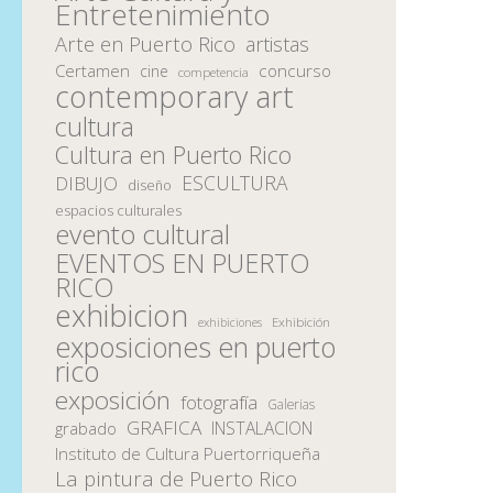
Entretenimiento
Arte en Puerto Rico
artistas
Certamen
concurso
cine
competencia
contemporary art
cultura
Cultura en Puerto Rico
ESCULTURA
DIBUJO
diseño
espacios culturales
evento cultural
EVENTOS EN PUERTO
RICO
exhibicion
Exhibición
exhibiciones
exposiciones en puerto
rico
exposición
fotografía
Galerias
GRAFICA
INSTALACION
grabado
Instituto de Cultura Puertorriqueña
La pintura de Puerto Rico