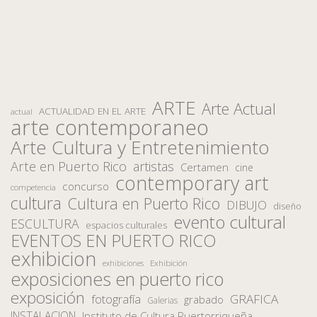
ARTE
Arte Actual
ACTUALIDAD EN EL ARTE
actual
arte contemporaneo
Arte Cultura y Entretenimiento
Arte en Puerto Rico
artistas
Certamen
cine
contemporary art
concurso
competencia
cultura
Cultura en Puerto Rico
DIBUJO
diseño
evento cultural
ESCULTURA
espacios culturales
EVENTOS EN PUERTO RICO
exhibicion
Exhibición
exhibiciones
exposiciones en puerto rico
exposición
fotografía
GRAFICA
grabado
Galerias
INSTALACION
Instituto de Cultura Puertorriqueña