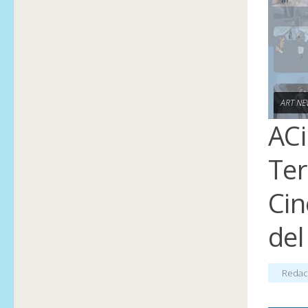
ART NE
ACi
Ter
Cin
del
Redac