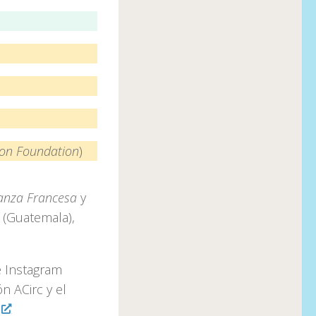
on Foundation
)
ianza Francesa
y
(Guatemala),
e Instagram
n ACirc y el