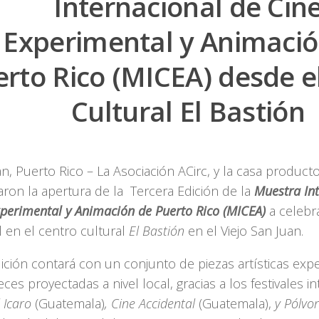
Internacional de Cin
Experimental y Animació
rto Rico (MICEA) desde e
Cultural El Bastión
n, Puerto Rico – La Asociación ACirc, y la casa product
aron la apertura de la Tercera Edición de la
Muestra In
xperimental y Animación de Puerto Rico (MICEA)
a celebr
l en el centro cultural
El Bastión
en el Viejo San Juan.
ición contará con un conjunto de piezas artísticas exp
eces proyectadas a nivel local, gracias a los festivales i
l Icaro
(Guatemala)
, Cine Accidental
(Guatemala),
y Pólvor