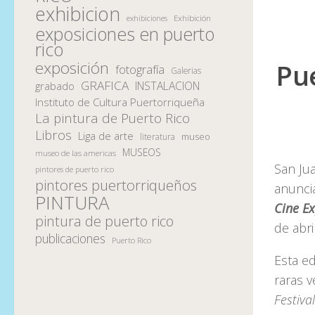
exhibicion
Exhibición
exhibiciones
exposiciones en puerto
rico
Pue
exposición
fotografía
Galerias
GRAFICA
INSTALACION
grabado
Instituto de Cultura Puertorriqueña
La pintura de Puerto Rico
Libros
Liga de arte
museo
literatura
MUSEOS
museo de las americas
San Jua
pintores de puerto rico
pintores puertorriqueños
anunci
PINTURA
Cine E
pintura de puerto rico
de abri
publicaciones
Puerto Rico
Esta ed
raras v
Festiva