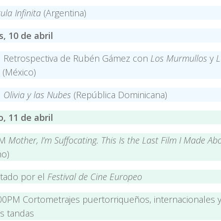
cula Infinita
(Argentina)
s, 10 de abril
 Retrospectiva de Rubén Gámez con
Los Murmullos
y
L
a
(México)
M
Olivia y las Nubes
(República Dominicana)
, 11 de abril
PM
Mother, I’m Suffocating. This Is the Last Film I Made Ab
ho)
tado por el
Festival de Cine Europeo
:00PM Cortometrajes puertorriqueños, internacionales
as tandas