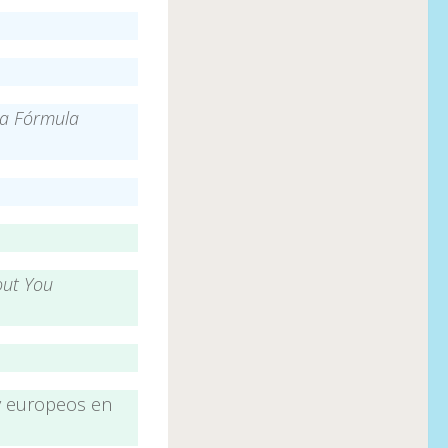
a Fórmula
out You
 y europeos en