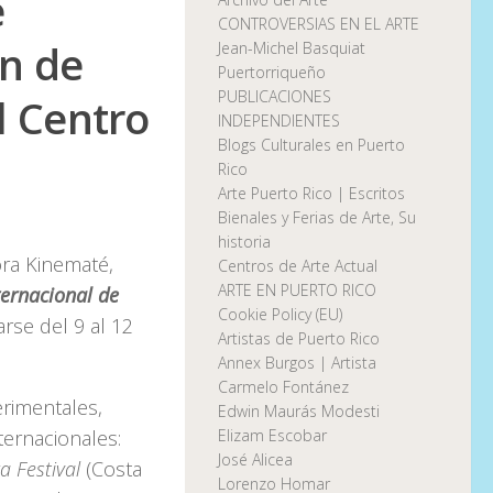
e
CONTROVERSIAS EN EL ARTE
n de
Jean-Michel Basquiat
Puertorriqueño
PUBLICACIONES
l Centro
INDEPENDIENTES
Blogs Culturales en Puerto
Rico
Arte Puerto Rico | Escritos
Bienales y Ferias de Arte, Su
historia
ora Kinematé,
Centros de Arte Actual
ARTE EN PUERTO RICO
ternacional de
Cookie Policy (EU)
arse del 9 al 12
Artistas de Puerto Rico
Annex Burgos | Artista
Carmelo Fontánez
erimentales,
Edwin Maurás Modesti
nternacionales:
Elizam Escobar
José Alicea
a Festival
(Costa
Lorenzo Homar