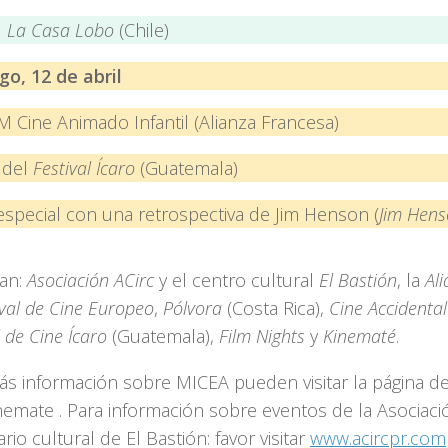
M
La Casa Lobo
(Chile)
o, 12 de abril
 Cine Animado Infantil (Alianza Francesa)
 del
Festival Ícaro
(Guatemala)
especial con una retrospectiva de Jim Henson (
Jim Hens
ian:
Asociación ACirc
y el centro cultural
El Bastión
, la
Al
ival de Cine Europeo
,
Pólvora
(Costa Rica),
Cine Accidental
l de Cine Ícaro
(Guatemala),
Film Nights
y
Kinematé
.
ás información sobre MICEA pueden visitar la página d
emate . Para información sobre eventos de la Asociació
rio cultural de El Bastión: favor visitar
www.acircpr.com