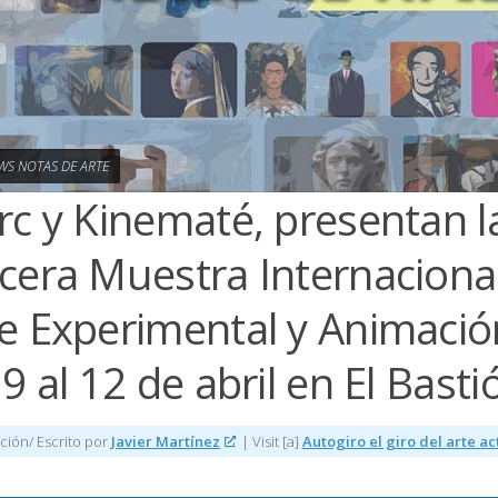
WS NOTAS DE ARTE
rc y Kinematé, presentan l
cera Muestra Internaciona
e Experimental y Animació
 9 al 12 de abril en El Basti
ción/ Escrito por
Javier Martínez
| Visit [a]
Autogiro el giro del arte a