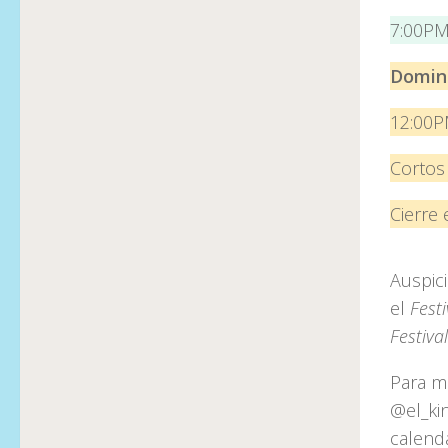
7:00P
Doming
12:00PM
Cortos
Cierre 
Auspic
el
Fest
Festiva
Para m
@el_kin
calenda