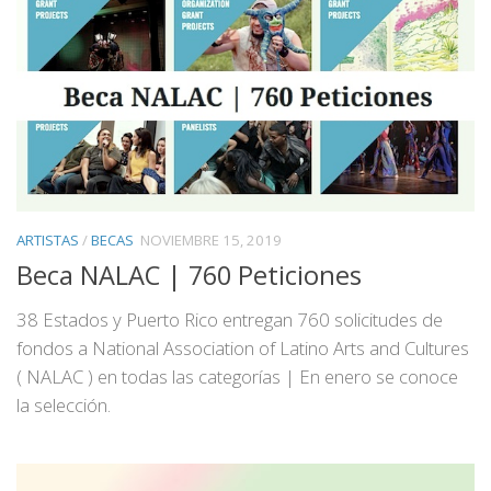
ARTISTAS
/
BECAS
NOVIEMBRE 15, 2019
Beca NALAC | 760 Peticiones
38 Estados y Puerto Rico entregan 760 solicitudes de
fondos a National Association of Latino Arts and Cultures
( NALAC ) en todas las categorías | En enero se conoce
la selección.