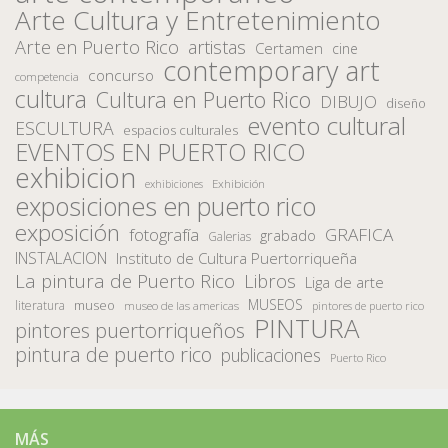
Arte Cultura y Entretenimiento
Arte en Puerto Rico
artistas
Certamen
cine
contemporary art
concurso
competencia
cultura
Cultura en Puerto Rico
DIBUJO
diseño
evento cultural
ESCULTURA
espacios culturales
EVENTOS EN PUERTO RICO
exhibicion
Exhibición
exhibiciones
exposiciones en puerto rico
exposición
fotografía
GRAFICA
grabado
Galerias
INSTALACION
Instituto de Cultura Puertorriqueña
La pintura de Puerto Rico
Libros
Liga de arte
MUSEOS
museo
literatura
museo de las americas
pintores de puerto rico
PINTURA
pintores puertorriqueños
pintura de puerto rico
publicaciones
Puerto Rico
MÁS