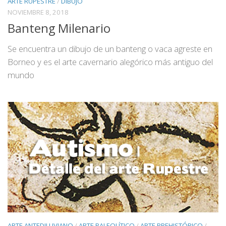
ARTE RUPESTRE
/
DIBUJO
NOVIEMBRE 8, 2018
Banteng Milenario
Se encuentra un dibujo de un banteng o vaca agreste en
Borneo y es el arte cavernario alegórico más antiguo del
mundo
ARTE ANTEDILUVIANO
/
ARTE PALEOLÍTICO
/
ARTE PREHISTÓRICO
/