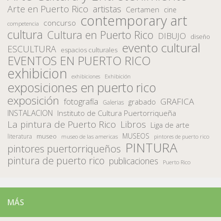
Arte en Puerto Rico
artistas
Certamen
cine
contemporary art
concurso
competencia
cultura
Cultura en Puerto Rico
DIBUJO
diseño
evento cultural
ESCULTURA
espacios culturales
EVENTOS EN PUERTO RICO
exhibicion
Exhibición
exhibiciones
exposiciones en puerto rico
exposición
fotografía
GRAFICA
grabado
Galerias
INSTALACION
Instituto de Cultura Puertorriqueña
La pintura de Puerto Rico
Libros
Liga de arte
MUSEOS
museo
literatura
museo de las americas
pintores de puerto rico
PINTURA
pintores puertorriqueños
pintura de puerto rico
publicaciones
Puerto Rico
MÁS