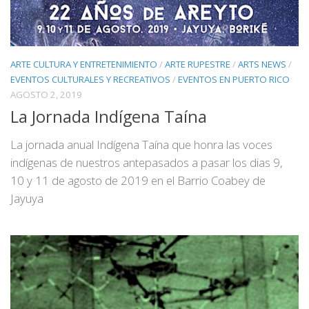
ARTE CULTURA Y ENTRETENIMIENTO
/
ARTE RUPESTRE
/
ARTS NEWS
/
EVENTOS CULTURALES Y RECREATIVOS
/
EVENTOS EN PUERTO RICO
AGOSTO 2, 2019
La Jornada Indígena Taína
La jornada anual Indígena Taína que honra las voces
indígenas de nuestros antepasados a pasar los dias 9,
10 y 11 de agosto de 2019 en el Barrio Coabey de
Jayuya