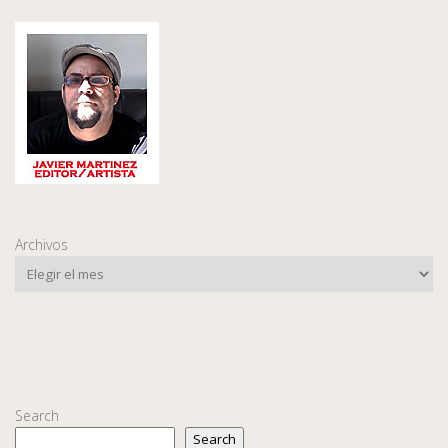
Archivos
Search
Search