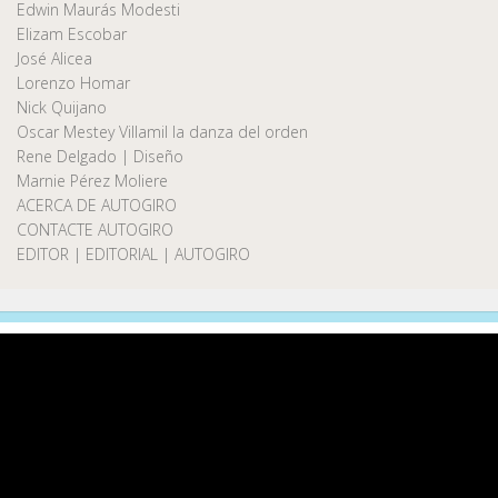
Edwin Maurás Modesti
Elizam Escobar
José Alicea
Lorenzo Homar
Nick Quijano
Oscar Mestey Villamil la danza del orden
Rene Delgado | Diseño
Marnie Pérez Moliere
ACERCA DE AUTOGIRO
CONTACTE AUTOGIRO
EDITOR | EDITORIAL | AUTOGIRO