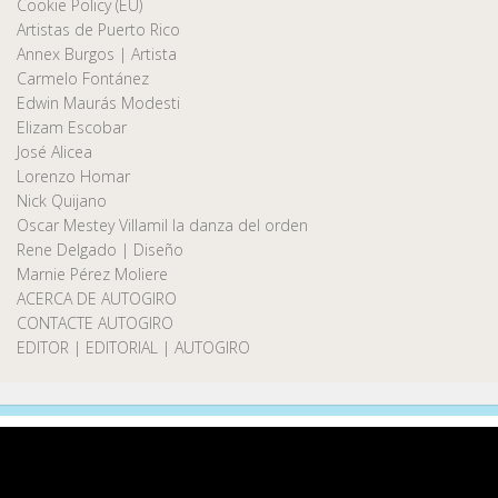
Cookie Policy (EU)
Artistas de Puerto Rico
Annex Burgos | Artista
Carmelo Fontánez
Edwin Maurás Modesti
Elizam Escobar
José Alicea
Lorenzo Homar
Nick Quijano
Oscar Mestey Villamil la danza del orden
Rene Delgado | Diseño
Marnie Pérez Moliere
ACERCA DE AUTOGIRO
CONTACTE AUTOGIRO
EDITOR | EDITORIAL | AUTOGIRO