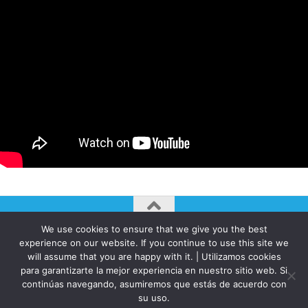
We use cookies to ensure that we give you the best
AUTOGIRO/el giro del arte actual © JAVIER MARTINEZ 2026. All
experience on our website. If you continue to use this site we
Rights Reserved.
will assume that you are happy with it. | Utilizamos cookies
para garantizarte la mejor experiencia en nuestro sitio web. Si
Funciona con
- Diseñado con el
Tema Hueman
continúas navegando, asumiremos que estás de acuerdo con
su uso.