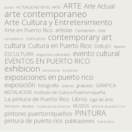
ARTE
Arte Actual
ACTUALIDAD EN EL ARTE
actual
arte contemporaneo
Arte Cultura y Entretenimiento
Arte en Puerto Rico
artistas
Certamen
cine
contemporary art
concurso
competencia
cultura
Cultura en Puerto Rico
DIBUJO
diseño
evento cultural
ESCULTURA
espacios culturales
EVENTOS EN PUERTO RICO
exhibicion
Exhibición
exhibiciones
exposiciones en puerto rico
exposición
fotografía
GRAFICA
grabado
Galerias
INSTALACION
Instituto de Cultura Puertorriqueña
La pintura de Puerto Rico
Libros
Liga de arte
MUSEOS
museo
literatura
museo de las americas
pintores de puerto rico
PINTURA
pintores puertorriqueños
pintura de puerto rico
publicaciones
Puerto Rico