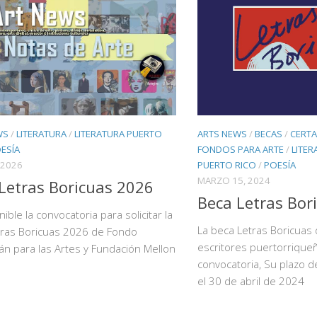
WS
/
LITERATURA
/
LITERATURA PUERTO
ARTS NEWS
/
BECAS
/
CERTA
ESÍA
FONDOS PARA ARTE
/
LITER
 2026
PUERTO RICO
/
POESÍA
MARZO 15, 2024
Letras Boricuas 2026
Beca Letras Bor
ible la convocatoria para solicitar la
La beca Letras Boricuas
tras Boricuas 2026 de Fondo
escritores puertorrique
n para las Artes y Fundación Mellon
convocatoria, Su plazo d
el 30 de abril de 2024