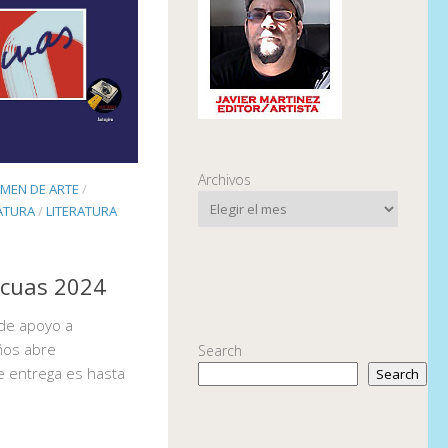
Archivos
MEN DE ARTE
/
ATURA
/
LITERATURA
icuas 2024
 de apoyo a
ños abre
Search
e entrega es hasta
Search