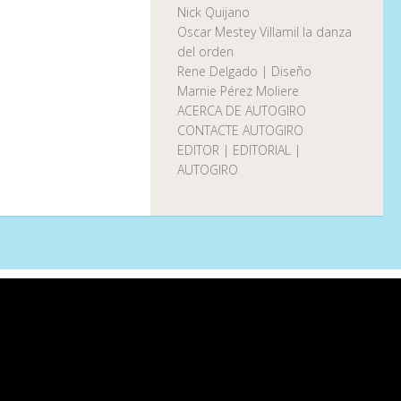
Nick Quijano
Oscar Mestey Villamil la danza
del orden
Rene Delgado | Diseño
Marnie Pérez Moliere
ACERCA DE AUTOGIRO
CONTACTE AUTOGIRO
EDITOR | EDITORIAL |
AUTOGIRO