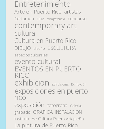
Entretenimiento
Arte en Puerto Rico
artistas
Certamen
concurso
cine
competencia
contemporary art
cultura
Cultura en Puerto Rico
ESCULTURA
DIBUJO
diseño
espacios culturales
evento cultural
EVENTOS EN PUERTO
RICO
exhibicion
Exhibición
exhibiciones
exposiciones en puerto
rico
exposición
fotografía
Galerias
GRAFICA
INSTALACION
grabado
Instituto de Cultura Puertorriqueña
La pintura de Puerto Rico