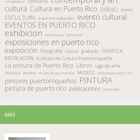
concurso
competencia
cultura
Cultura en Puerto Rico
DIBUJO
diseño
evento cultural
ESCULTURA
espacios culturales
EVENTOS EN PUERTO RICO
exhibicion
Exhibición
exhibiciones
exposiciones en puerto rico
exposición
fotografía
GRAFICA
grabado
Galerias
INSTALACION
Instituto de Cultura Puertorriqueña
La pintura de Puerto Rico
Libros
Liga de arte
MUSEOS
museo
literatura
museo de las americas
pintores de puerto rico
PINTURA
pintores puertorriqueños
pintura de puerto rico
publicaciones
Puerto Rico
MÁS