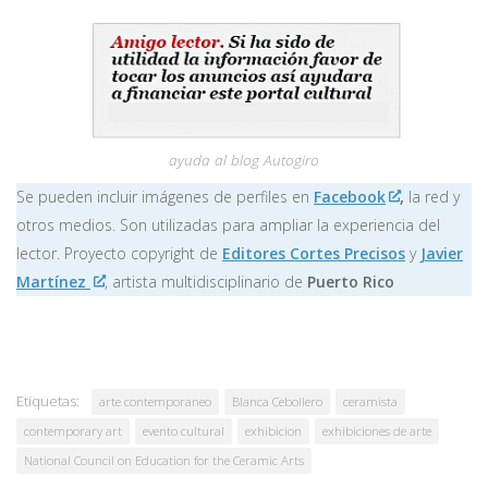
ayuda al blog Autogiro
Se pueden incluir imágenes de perfiles en
Facebook
,
la red y
otros medios. Son utilizadas para ampliar la experiencia del
lector. Proyecto copyright de
Editores Cortes Precisos
y
Javier
Martínez
, artista multidisciplinario de
Puerto Rico
Etiquetas:
arte contemporaneo
Blanca Cebollero
ceramista
contemporary art
evento cultural
exhibicion
exhibiciones de arte
National Council on Education for the Ceramic Arts