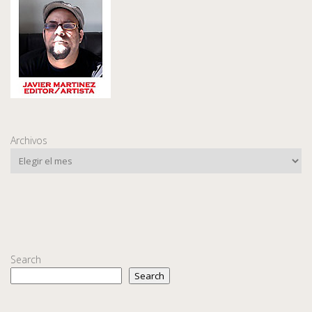
Archivos
Search
Search