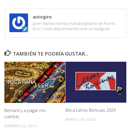
autogiro
Javier Martínez/artista multidisciplinario de Puerto
Rico | Visite @javiermartinezarte en Instagram
TAMBIÉN TE PODRÍA GUSTAR...
Beca Letras Boricuas 2024
Bernard y a pagar mis
cuentas
MARZO 15, 2024
FEBRERO 22, 2011