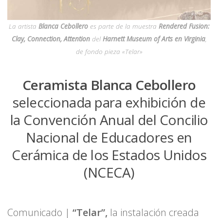
La artista
Blanca Cebollero
es parte de la muestra
Rendered Fusion:
Clay, Connection, Attention
del
Harnett Museum of Arts en Virginia
,
de fondo pieza «Telar»
Ceramista
Blanca Cebollero
seleccionada para exhibición de
la Convención Anual del Concilio
Nacional de Educadores en
Cerámica de los Estados Unidos
(NCECA)
Comunicado |
“Telar”,
la instalación creada