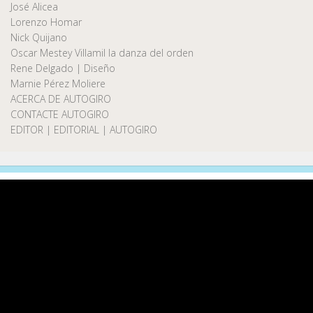
José Alicea
Lorenzo Homar
Nick Quijano
Oscar Mestey Villamil la danza del orden
Rene Delgado | Diseño
Marnie Pérez Moliere
ACERCA DE AUTOGIRO
CONTACTE AUTOGIRO
EDITOR | EDITORIAL | AUTOGIRO